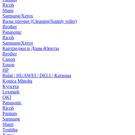
Ricoh
Sharp
Samsung/Xerox
Валы прочие (Cleaning/Supply roller)
Brother
Panasonic
Ricoh
Samsung/Xerox
Картриджи и Драм-Юниты
Brother
Canon
Epson
HP
Bulat / HUAWEI / DELI / Катюша
Konica Minolta
Kyocera
Lexmark
OKI
Panasonic
Ricoh
Pantum
Samsung
Sharp
Toshiba