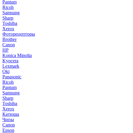
Pantum
Ricoh
Samsung
Sharp
Toshiba
Xerox
Фоторецепторы
Brother
Canon
HP
Konica Minolta
Kyocera
Lexmark
Oki
Panasonic
Ricoh
Pantum
Samsung
Sharp
Toshiba
Xerox
Катюша
Чипы
Canon
Epson