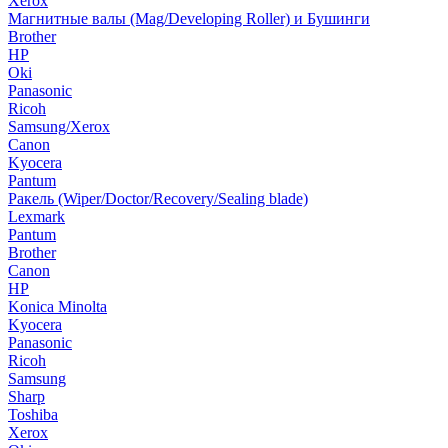
Xerox
Магнитные валы (Mag/Developing Roller) и Бушинги
Brother
HP
Oki
Panasonic
Ricoh
Samsung/Xerox
Canon
Kyocera
Pantum
Ракель (Wiper/Doctor/Recovery/Sealing blade)
Lexmark
Pantum
Brother
Canon
HP
Konica Minolta
Kyocera
Panasonic
Ricoh
Samsung
Sharp
Toshiba
Xerox