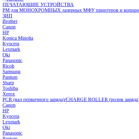
ПЕЧАТАЮЩИЕ УСТРОЙСТВА
РМ для МОНОХРОМНЫХ лазерных МФУ принтеров и копиро
ЗИП
Brother
Canon
HP
Konica Minolta
Kyocera
Lexmark
Oki
Panasonic
Ricoh
Samsung
Pantum
Sharp
Toshiba
Xerox
PCR (вал первичного заряда)/CHARGE ROLLER (ролик заряда
Canon
HP
Kyocera
Lexmark
Oki
Panasonic
Pantum