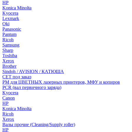
HP
Konica Minolta
Kyocera
Lexmark
Oki
Panasonic
Pantum
Ricoh
Samsung
Sharp
Toshiba
Xerox
Brother
Sindoh / AVISION / КАТЮША
CET под заказ
РМ для ЦВЕТНЫХ лазерных принтеров, МФУ и копиров
PCR (вал первичного заряда)
Kyocera
Canon
HP
Konica Minolta
Ricoh
Xerox
Валы прочие (Cleaning/Supply roller)
HP