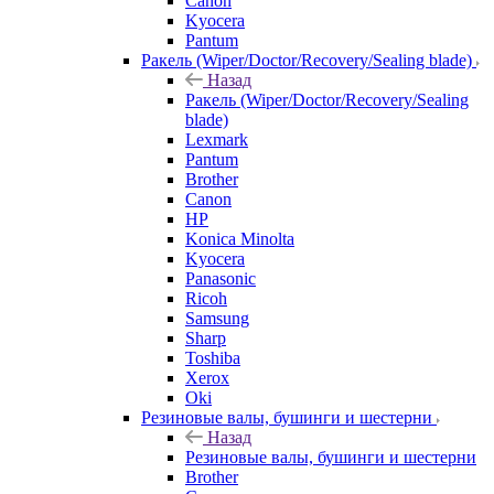
Canon
Kyocera
Pantum
Ракель (Wiper/Doctor/Recovery/Sealing blade)
Назад
Ракель (Wiper/Doctor/Recovery/Sealing
blade)
Lexmark
Pantum
Brother
Canon
HP
Konica Minolta
Kyocera
Panasonic
Ricoh
Samsung
Sharp
Toshiba
Xerox
Oki
Резиновые валы, бушинги и шестерни
Назад
Резиновые валы, бушинги и шестерни
Brother