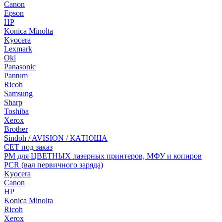
Canon
Epson
HP
Konica Minolta
Kyocera
Lexmark
Oki
Panasonic
Pantum
Ricoh
Samsung
Sharp
Toshiba
Xerox
Brother
Sindoh / AVISION / КАТЮША
CET под заказ
РМ для ЦВЕТНЫХ лазерных принтеров, МФУ и копиров
PCR (вал первичного заряда)
Kyocera
Canon
HP
Konica Minolta
Ricoh
Xerox