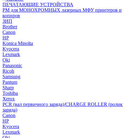
ПЕЧАТАЮЩИЕ УСТРОЙСТВА
РМ для МОНОХРОМНЫХ лазерных МФУ принтеров и
копиров
ЗИП
Brother
Canon
HP
Konica Minolta
Kyocera
Lexmark
Oki
Panasonic
Ricoh
Samsung
Pantum
Sharp
Toshiba
Xerox
PCR (вал первичного заряда)/CHARGE ROLLER (ролик
заряда)
Canon
HP
Kyocera
Lexmark
Oki