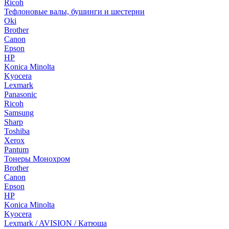
Ricoh
Тефлоновые валы, бушинги и шестерни
Oki
Brother
Canon
Epson
HP
Konica Minolta
Kyocera
Lexmark
Panasonic
Ricoh
Samsung
Sharp
Toshiba
Xerox
Pantum
Тонеры Монохром
Brother
Canon
Epson
HP
Konica Minolta
Kyocera
Lexmark / AVISION / Катюша