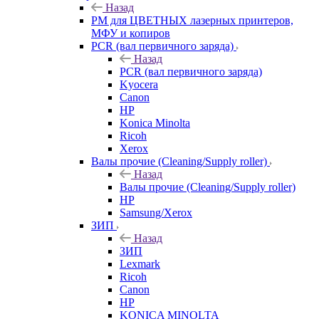
Назад
РМ для ЦВЕТНЫХ лазерных принтеров,
МФУ и копиров
PCR (вал первичного заряда)
Назад
PCR (вал первичного заряда)
Kyocera
Canon
HP
Konica Minolta
Ricoh
Xerox
Валы прочие (Cleaning/Supply roller)
Назад
Валы прочие (Cleaning/Supply roller)
HP
Samsung/Xerox
ЗИП
Назад
ЗИП
Lexmark
Ricoh
Canon
HP
KONICA MINOLTA