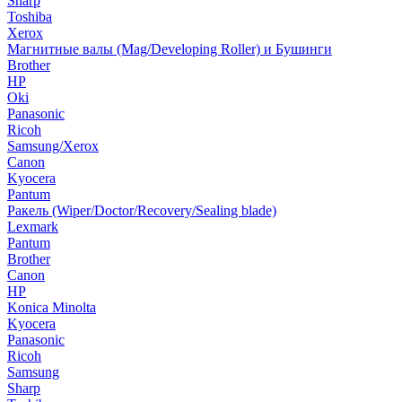
Sharp
Toshiba
Xerox
Магнитные валы (Mag/Developing Roller) и Бушинги
Brother
HP
Oki
Panasonic
Ricoh
Samsung/Xerox
Canon
Kyocera
Pantum
Ракель (Wiper/Doctor/Recovery/Sealing blade)
Lexmark
Pantum
Brother
Canon
HP
Konica Minolta
Kyocera
Panasonic
Ricoh
Samsung
Sharp