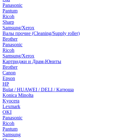
Panasonic
Pantum
Ricoh
Sharp
Samsung/Xerox
Валы прочие (Cleaning/Supply roller)
Brother
Panasonic
Ricoh
Samsung/Xerox
Картриджи и Драм-Юниты
Brother
Canon
Epson
HP
Bulat / HUAWEI / DELI / Катюша
Konica Minolta
Kyocera
Lexmark
OKI
Panasonic
Ricoh
Pantum
Samsung