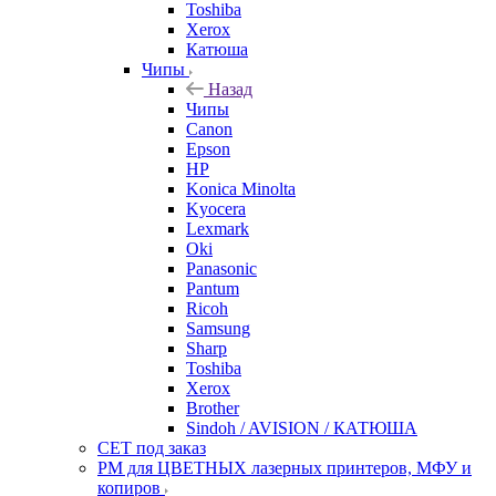
Toshiba
Xerox
Катюша
Чипы
Назад
Чипы
Canon
Epson
HP
Konica Minolta
Kyocera
Lexmark
Oki
Panasonic
Pantum
Ricoh
Samsung
Sharp
Toshiba
Xerox
Brother
Sindoh / AVISION / КАТЮША
CET под заказ
РМ для ЦВЕТНЫХ лазерных принтеров, МФУ и
копиров