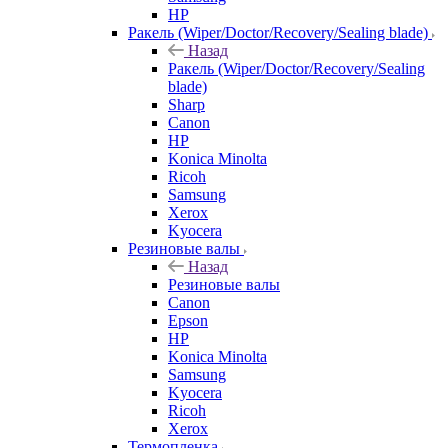
HP
Ракель (Wiper/Doctor/Recovery/Sealing blade)
Назад
Ракель (Wiper/Doctor/Recovery/Sealing
blade)
Sharp
Canon
HP
Konica Minolta
Ricoh
Samsung
Xerox
Kyocera
Резиновые валы
Назад
Резиновые валы
Canon
Epson
HP
Konica Minolta
Samsung
Kyocera
Ricoh
Xerox
Термопленка