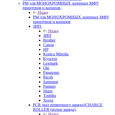
РМ для МОНОХРОМНЫХ лазерных МФУ
принтеров и копиров
Назад
РМ для МОНОХРОМНЫХ лазерных МФУ
принтеров и копиров
ЗИП
Назад
ЗИП
Brother
Canon
HP
Konica Minolta
Kyocera
Lexmark
Oki
Panasonic
Ricoh
Samsung
Pantum
Sharp
Toshiba
Xerox
PCR (вал первичного заряда)/CHARGE
ROLLER (ролик заряда)
Назад