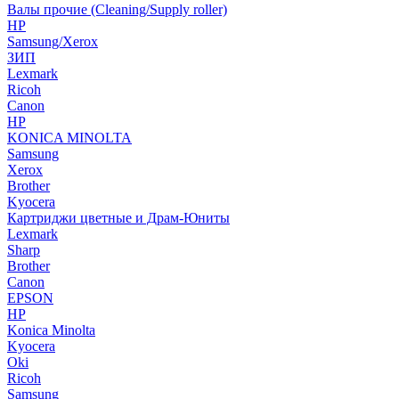
Валы прочие (Cleaning/Supply roller)
HP
Samsung/Xerox
ЗИП
Lexmark
Ricoh
Canon
HP
KONICA MINOLTA
Samsung
Xerox
Brother
Kyocera
Картриджи цветные и Драм-Юниты
Lexmark
Sharp
Brother
Canon
EPSON
HP
Konica Minolta
Kyocera
Oki
Ricoh
Samsung