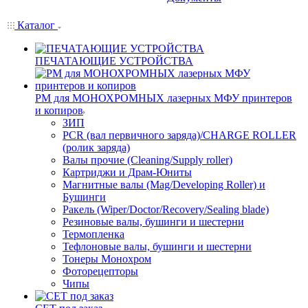
Каталог
ПЕЧАТАЮЩИЕ УСТРОЙСТВА
РМ для МОНОХРОМНЫХ лазерных МФУ принтеров
и копиров
ЗИП
PCR (вал первичного заряда)/CHARGE ROLLER
(ролик заряда)
Валы прочие (Cleaning/Supply roller)
Картриджи и Драм-Юниты
Магнитные валы (Mag/Developing Roller) и
Бушинги
Ракель (Wiper/Doctor/Recovery/Sealing blade)
Резиновые валы, бушинги и шестерни
Термопленка
Тефлоновые валы, бушинги и шестерни
Тонеры Монохром
Фоторецепторы
Чипы