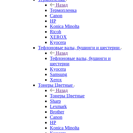
Назад
Термопленка
Canon
HP
Konica Minolta
Ricoh
XEROX
Kyocera
Тефлоновые валы, бушинги и шестерни
Назад
Тефлоновые валы, бушинги и
шестерни
Kyocera
Samsung
Xerox
Тонеры Цветные
Назад
Тонеры Цветные
Sharp
Lexmark
Brother
Canon
HP
Konica Minolta