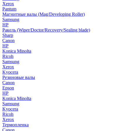
Xerox
Pantum
Магнитные валы (Mag/Developing Roller)
Samsung
HP
Ракель (Wiper/Doctor/Recovery/Sealing blade)
Sharp
Canon
HP
Konica Minolta
Ricoh
Samsung
Xerox
Kyocera
Резиновые валы
Canon
Epson
HP
Konica Minolta
Samsung
Kyocera
Ricoh
Xerox
Термопленка
Canon