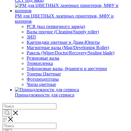
CET под заказ
РМ для ЦВЕТНЫХ лазерных принтеров, МФУ и
копиров
PCR (вал первичного заряда)
Валы прочие (Cleaning/Supply roller)
ЗИП
Картриджи цветные и Драм-Юниты
Магнитные валы (Mag/Developing Roller)
Ракель (Wiper/Doctor/Recovery/Sealing blade)
Резиновые валы
Термопленка
Тефлоновые валы, бушинги и шестерни
Тонеры Цветные
Фоторецепторы
Чипы цветные
Принадлежности для сервиса