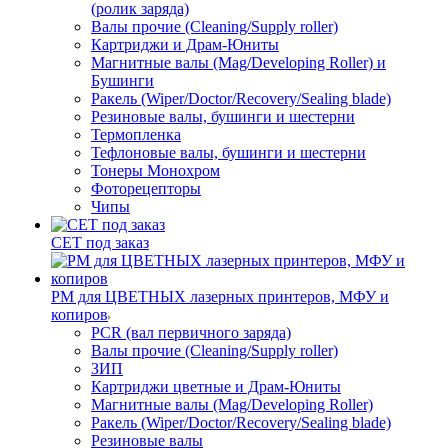
(ролик заряда)
Валы прочие (Cleaning/Supply roller)
Картриджи и Драм-Юниты
Магнитные валы (Mag/Developing Roller) и
Бушинги
Ракель (Wiper/Doctor/Recovery/Sealing blade)
Резиновые валы, бушинги и шестерни
Термопленка
Тефлоновые валы, бушинги и шестерни
Тонеры Монохром
Фоторецепторы
Чипы
CET под заказ
РМ для ЦВЕТНЫХ лазерных принтеров, МФУ и
копиров
PCR (вал первичного заряда)
Валы прочие (Cleaning/Supply roller)
ЗИП
Картриджи цветные и Драм-Юниты
Магнитные валы (Mag/Developing Roller)
Ракель (Wiper/Doctor/Recovery/Sealing blade)
Резиновые валы