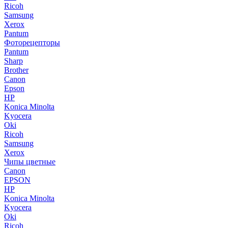
Ricoh
Samsung
Xerox
Pantum
Фоторецепторы
Pantum
Sharp
Brother
Canon
Epson
HP
Konica Minolta
Kyocera
Oki
Ricoh
Samsung
Xerox
Чипы цветные
Canon
EPSON
HP
Konica Minolta
Kyocera
Oki
Ricoh