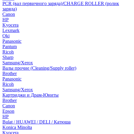
PCR (вал первичного заряда)/CHARGE ROLLER (ролик
заряда)
Canon
HP
Kyocera
Lexmark
Oki
Panasonic
Pantum
Ricoh
Sharp
Samsung/Xerox
Валы прочие (Cleaning/Supply roller)
Brother
Panasonic
Ricoh
Samsung/Xerox
Картриджи и Драм-Юниты
Brother
Canon
Epson
HP
Bulat / HUAWEI / DELI / Катюша
Konica Minolta
Kyocera