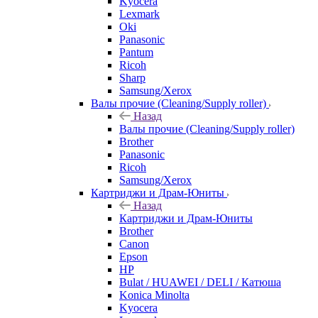
Kyocera
Lexmark
Oki
Panasonic
Pantum
Ricoh
Sharp
Samsung/Xerox
Валы прочие (Cleaning/Supply roller)
Назад
Валы прочие (Cleaning/Supply roller)
Brother
Panasonic
Ricoh
Samsung/Xerox
Картриджи и Драм-Юниты
Назад
Картриджи и Драм-Юниты
Brother
Canon
Epson
HP
Bulat / HUAWEI / DELI / Катюша
Konica Minolta
Kyocera