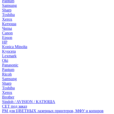
Pantum
Samsung
Sharp
Toshiba
Xerox
Катюша
Чипы
Canon
Epson
HP
Konica Minolta
Kyocera
Lexmark
Oki
Panasonic
Pantum
Ricoh
Samsung
Sharp
Toshiba
Xerox
Brother
Sindoh / AVISION / КАТЮША
CET под заказ
РМ для ЦВЕТНЫХ лазерных принтеров, МФУ и копиров