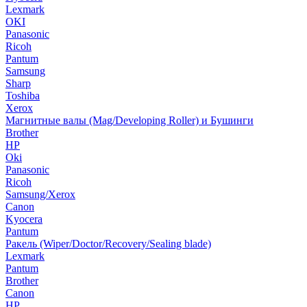
Lexmark
OKI
Panasonic
Ricoh
Pantum
Samsung
Sharp
Toshiba
Xerox
Магнитные валы (Mag/Developing Roller) и Бушинги
Brother
HP
Oki
Panasonic
Ricoh
Samsung/Xerox
Canon
Kyocera
Pantum
Ракель (Wiper/Doctor/Recovery/Sealing blade)
Lexmark
Pantum
Brother
Canon
HP