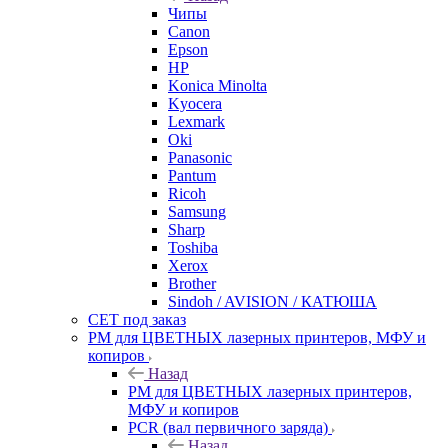
Чипы
Canon
Epson
HP
Konica Minolta
Kyocera
Lexmark
Oki
Panasonic
Pantum
Ricoh
Samsung
Sharp
Toshiba
Xerox
Brother
Sindoh / AVISION / КАТЮША
CET под заказ
РМ для ЦВЕТНЫХ лазерных принтеров, МФУ и
копиров
Назад
РМ для ЦВЕТНЫХ лазерных принтеров,
МФУ и копиров
PCR (вал первичного заряда)
Назад