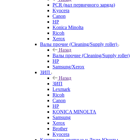
PCR (вал первичного заряда)
Kyocera
Canon
HP
Konica Minolta
Ricoh
Xerox
Валы прочие (Cleaning/Supply roller)
Назад
Валы прочие (Cleaning/Supply roller)
HP
Samsung/Xerox
ЗИП
Назад
ЗИП
Lexmark
Ricoh
Canon
HP
KONICA MINOLTA
Samsung
Xerox
Brother
Kyocera
Картриджи цветные и Драм-Юниты