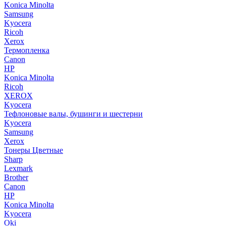
Konica Minolta
Samsung
Kyocera
Ricoh
Xerox
Термопленка
Canon
HP
Konica Minolta
Ricoh
XEROX
Kyocera
Тефлоновые валы, бушинги и шестерни
Kyocera
Samsung
Xerox
Тонеры Цветные
Sharp
Lexmark
Brother
Canon
HP
Konica Minolta
Kyocera
Oki