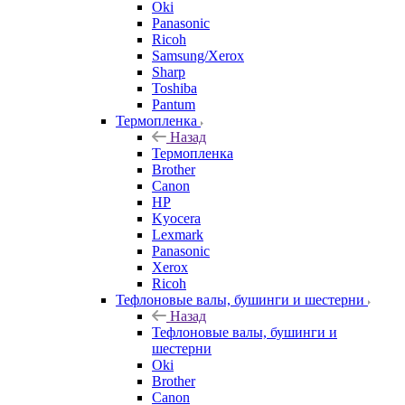
Oki
Panasonic
Ricoh
Samsung/Xerox
Sharp
Toshiba
Pantum
Термопленка
Назад
Термопленка
Brother
Canon
HP
Kyocera
Lexmark
Panasonic
Xerox
Ricoh
Тефлоновые валы, бушинги и шестерни
Назад
Тефлоновые валы, бушинги и
шестерни
Oki
Brother
Canon