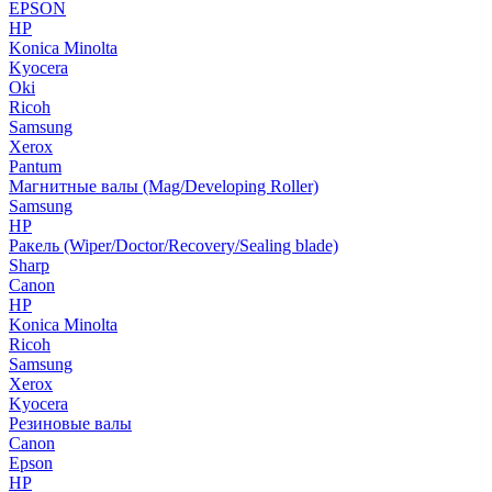
EPSON
HP
Konica Minolta
Kyocera
Oki
Ricoh
Samsung
Xerox
Pantum
Магнитные валы (Mag/Developing Roller)
Samsung
HP
Ракель (Wiper/Doctor/Recovery/Sealing blade)
Sharp
Canon
HP
Konica Minolta
Ricoh
Samsung
Xerox
Kyocera
Резиновые валы
Canon
Epson
HP