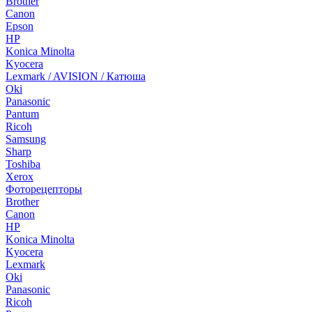
Brother
Canon
Epson
HP
Konica Minolta
Kyocera
Lexmark / AVISION / Катюша
Oki
Panasonic
Pantum
Ricoh
Samsung
Sharp
Toshiba
Xerox
Фоторецепторы
Brother
Canon
HP
Konica Minolta
Kyocera
Lexmark
Oki
Panasonic
Ricoh