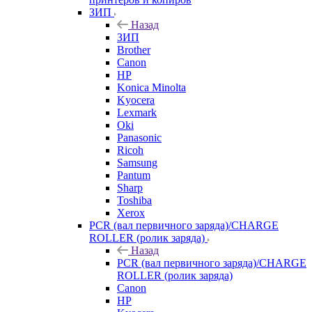
ЗИП
Назад
ЗИП
Brother
Canon
HP
Konica Minolta
Kyocera
Lexmark
Oki
Panasonic
Ricoh
Samsung
Pantum
Sharp
Toshiba
Xerox
PCR (вал первичного заряда)/CHARGE
ROLLER (ролик заряда)
Назад
PCR (вал первичного заряда)/CHARGE
ROLLER (ролик заряда)
Canon
HP