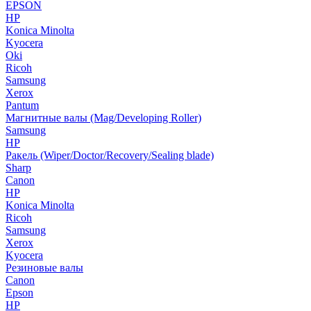
EPSON
HP
Konica Minolta
Kyocera
Oki
Ricoh
Samsung
Xerox
Pantum
Магнитные валы (Mag/Developing Roller)
Samsung
HP
Ракель (Wiper/Doctor/Recovery/Sealing blade)
Sharp
Canon
HP
Konica Minolta
Ricoh
Samsung
Xerox
Kyocera
Резиновые валы
Canon
Epson
HP