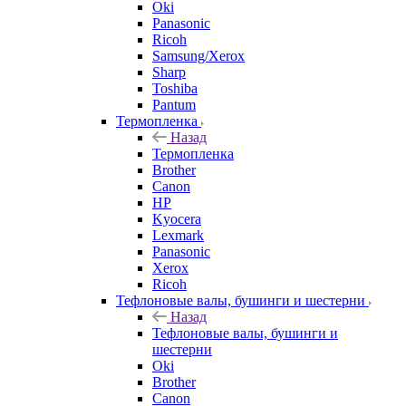
Oki
Panasonic
Ricoh
Samsung/Xerox
Sharp
Toshiba
Pantum
Термопленка
Назад
Термопленка
Brother
Canon
HP
Kyocera
Lexmark
Panasonic
Xerox
Ricoh
Тефлоновые валы, бушинги и шестерни
Назад
Тефлоновые валы, бушинги и
шестерни
Oki
Brother
Canon