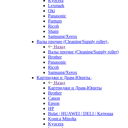
Kyocera
Lexmark
Oki
Panasonic
Pantum
Ricoh
Sharp
Samsung/Xerox
Валы прочие (Cleaning/Supply roller)
Назад
Валы прочие (Cleaning/Supply roller)
Brother
Panasonic
Ricoh
Samsung/Xerox
Картриджи и Драм-Юниты
Назад
Картриджи и Драм-Юниты
Brother
Canon
Epson
HP
Bulat / HUAWEI / DELI / Катюша
Konica Minolta
Kyocera