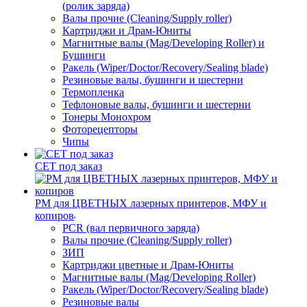
(ролик заряда)
Валы прочие (Cleaning/Supply roller)
Картриджи и Драм-Юниты
Магнитные валы (Mag/Developing Roller) и
Бушинги
Ракель (Wiper/Doctor/Recovery/Sealing blade)
Резиновые валы, бушинги и шестерни
Термопленка
Тефлоновые валы, бушинги и шестерни
Тонеры Монохром
Фоторецепторы
Чипы
CET под заказ
РМ для ЦВЕТНЫХ лазерных принтеров, МФУ и
копиров
PCR (вал первичного заряда)
Валы прочие (Cleaning/Supply roller)
ЗИП
Картриджи цветные и Драм-Юниты
Магнитные валы (Mag/Developing Roller)
Ракель (Wiper/Doctor/Recovery/Sealing blade)
Резиновые валы