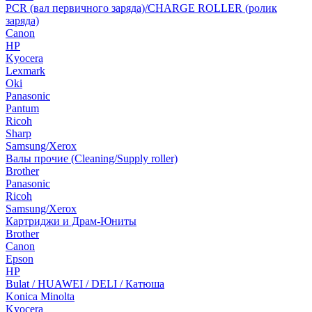
PCR (вал первичного заряда)/CHARGE ROLLER (ролик
заряда)
Canon
HP
Kyocera
Lexmark
Oki
Panasonic
Pantum
Ricoh
Sharp
Samsung/Xerox
Валы прочие (Cleaning/Supply roller)
Brother
Panasonic
Ricoh
Samsung/Xerox
Картриджи и Драм-Юниты
Brother
Canon
Epson
HP
Bulat / HUAWEI / DELI / Катюша
Konica Minolta
Kyocera