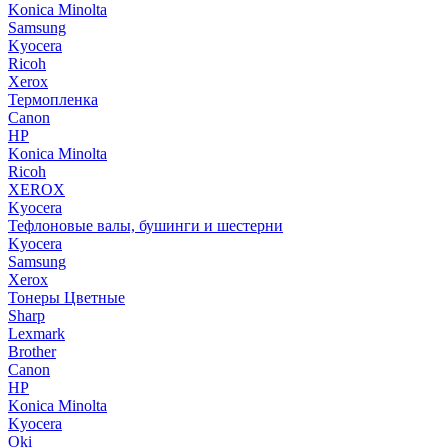
Konica Minolta
Samsung
Kyocera
Ricoh
Xerox
Термопленка
Canon
HP
Konica Minolta
Ricoh
XEROX
Kyocera
Тефлоновые валы, бушинги и шестерни
Kyocera
Samsung
Xerox
Тонеры Цветные
Sharp
Lexmark
Brother
Canon
HP
Konica Minolta
Kyocera
Oki