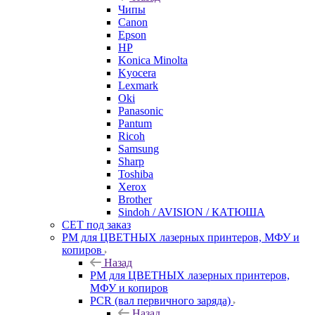
Чипы
Canon
Epson
HP
Konica Minolta
Kyocera
Lexmark
Oki
Panasonic
Pantum
Ricoh
Samsung
Sharp
Toshiba
Xerox
Brother
Sindoh / AVISION / КАТЮША
CET под заказ
РМ для ЦВЕТНЫХ лазерных принтеров, МФУ и
копиров
Назад
РМ для ЦВЕТНЫХ лазерных принтеров,
МФУ и копиров
PCR (вал первичного заряда)
Назад