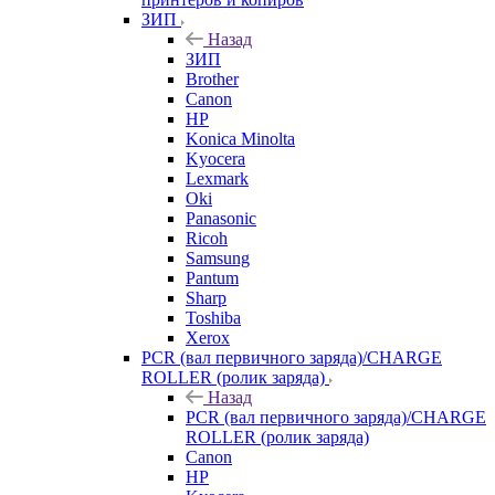
ЗИП
Назад
ЗИП
Brother
Canon
HP
Konica Minolta
Kyocera
Lexmark
Oki
Panasonic
Ricoh
Samsung
Pantum
Sharp
Toshiba
Xerox
PCR (вал первичного заряда)/CHARGE
ROLLER (ролик заряда)
Назад
PCR (вал первичного заряда)/CHARGE
ROLLER (ролик заряда)
Canon
HP