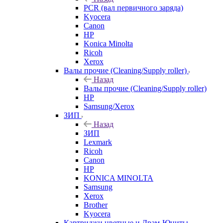
PCR (вал первичного заряда)
Kyocera
Canon
HP
Konica Minolta
Ricoh
Xerox
Валы прочие (Cleaning/Supply roller)
Назад
Валы прочие (Cleaning/Supply roller)
HP
Samsung/Xerox
ЗИП
Назад
ЗИП
Lexmark
Ricoh
Canon
HP
KONICA MINOLTA
Samsung
Xerox
Brother
Kyocera
Картриджи цветные и Драм-Юниты