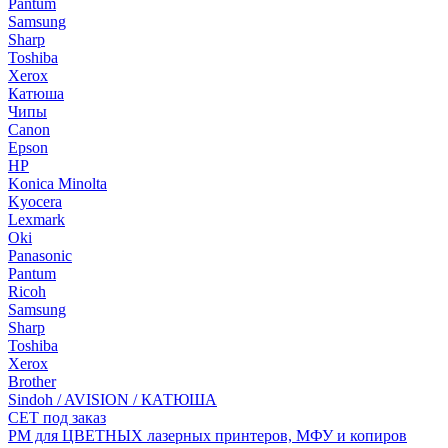
Pantum
Samsung
Sharp
Toshiba
Xerox
Катюша
Чипы
Canon
Epson
HP
Konica Minolta
Kyocera
Lexmark
Oki
Panasonic
Pantum
Ricoh
Samsung
Sharp
Toshiba
Xerox
Brother
Sindoh / AVISION / КАТЮША
CET под заказ
РМ для ЦВЕТНЫХ лазерных принтеров, МФУ и копиров