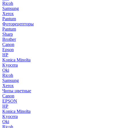
Ricoh
Samsung
Xerox
Pantum
Фоторецепторы
Pantum
Sharp
Brother
Canon
Epson
HP
Konica Minolta
Kyocera
Oki
Ricoh
Samsung
Xerox
Чипы цветные
Canon
EPSON
HP
Konica Minolta
Kyocera
Oki
Ricoh