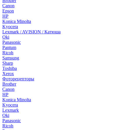
Brother
Canon
Epson
HP
Konica Minolta
Kyocera
Lexmark / AVISION / Катюша
Oki
Panasonic
Pantum
Ricoh
Samsung
Sharp
Toshiba
Xerox
Фоторецепторы
Brother
Canon
HP
Konica Minolta
Kyocera
Lexmark
Oki
Panasonic
Ricoh