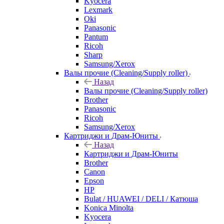
Kyocera
Lexmark
Oki
Panasonic
Pantum
Ricoh
Sharp
Samsung/Xerox
Валы прочие (Cleaning/Supply roller)
Назад
Валы прочие (Cleaning/Supply roller)
Brother
Panasonic
Ricoh
Samsung/Xerox
Картриджи и Драм-Юниты
Назад
Картриджи и Драм-Юниты
Brother
Canon
Epson
HP
Bulat / HUAWEI / DELI / Катюша
Konica Minolta
Kyocera