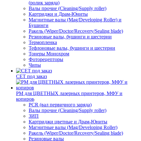
(ролик заряда)
Валы прочие (Cleaning/Supply roller)
Картриджи и Драм-Юниты
Магнитные валы (Mag/Developing Roller) и
Бушинги
Ракель (Wiper/Doctor/Recovery/Sealing blade)
Резиновые валы, бушинги и шестерни
Термопленка
Тефлоновые валы, бушинги и шестерни
Тонеры Монохром
Фоторецепторы
Чипы
CET под заказ
РМ для ЦВЕТНЫХ лазерных принтеров, МФУ и
копиров
PCR (вал первичного заряда)
Валы прочие (Cleaning/Supply roller)
ЗИП
Картриджи цветные и Драм-Юниты
Магнитные валы (Mag/Developing Roller)
Ракель (Wiper/Doctor/Recovery/Sealing blade)
Резиновые валы