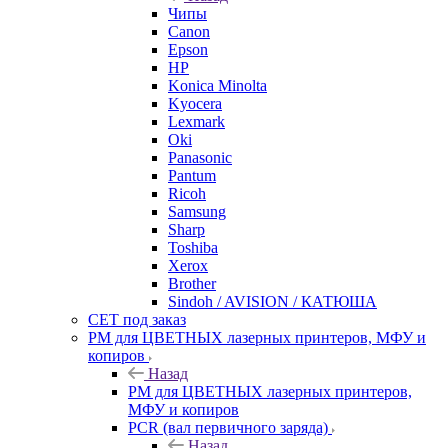
Чипы
Canon
Epson
HP
Konica Minolta
Kyocera
Lexmark
Oki
Panasonic
Pantum
Ricoh
Samsung
Sharp
Toshiba
Xerox
Brother
Sindoh / AVISION / КАТЮША
CET под заказ
РМ для ЦВЕТНЫХ лазерных принтеров, МФУ и
копиров
Назад
РМ для ЦВЕТНЫХ лазерных принтеров,
МФУ и копиров
PCR (вал первичного заряда)
Назад