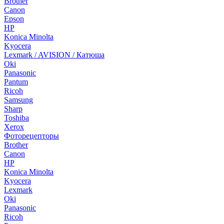
Brother
Canon
Epson
HP
Konica Minolta
Kyocera
Lexmark / AVISION / Катюша
Oki
Panasonic
Pantum
Ricoh
Samsung
Sharp
Toshiba
Xerox
Фоторецепторы
Brother
Canon
HP
Konica Minolta
Kyocera
Lexmark
Oki
Panasonic
Ricoh