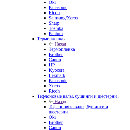
Oki
Panasonic
Ricoh
Samsung/Xerox
Sharp
Toshiba
Pantum
Термопленка
Назад
Термопленка
Brother
Canon
HP
Kyocera
Lexmark
Panasonic
Xerox
Ricoh
Тефлоновые валы, бушинги и шестерни
Назад
Тефлоновые валы, бушинги и
шестерни
Oki
Brother
Canon