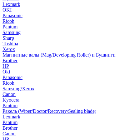
Lexmark
OKI
Panasonic
Ricoh
Pantum
Samsung
Sharp
Toshiba
Xerox
Магнитные валы (Mag/Developing Roller) и Бушинги
Brother
HP
Oki
Panasonic
Ricoh
Samsung/Xerox
Canon
Kyocera
Pantum
Ракель (Wiper/Doctor/Recovery/Sealing blade)
Lexmark
Pantum
Brother
Canon
HP