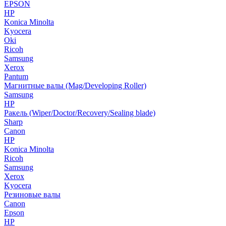
EPSON
HP
Konica Minolta
Kyocera
Oki
Ricoh
Samsung
Xerox
Pantum
Магнитные валы (Mag/Developing Roller)
Samsung
HP
Ракель (Wiper/Doctor/Recovery/Sealing blade)
Sharp
Canon
HP
Konica Minolta
Ricoh
Samsung
Xerox
Kyocera
Резиновые валы
Canon
Epson
HP