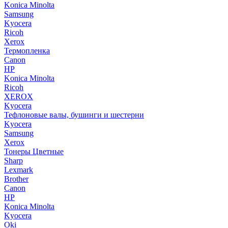
Konica Minolta
Samsung
Kyocera
Ricoh
Xerox
Термопленка
Canon
HP
Konica Minolta
Ricoh
XEROX
Kyocera
Тефлоновые валы, бушинги и шестерни
Kyocera
Samsung
Xerox
Тонеры Цветные
Sharp
Lexmark
Brother
Canon
HP
Konica Minolta
Kyocera
Oki