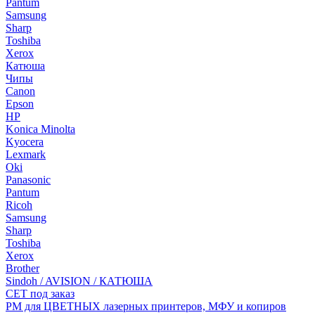
Pantum
Samsung
Sharp
Toshiba
Xerox
Катюша
Чипы
Canon
Epson
HP
Konica Minolta
Kyocera
Lexmark
Oki
Panasonic
Pantum
Ricoh
Samsung
Sharp
Toshiba
Xerox
Brother
Sindoh / AVISION / КАТЮША
CET под заказ
РМ для ЦВЕТНЫХ лазерных принтеров, МФУ и копиров