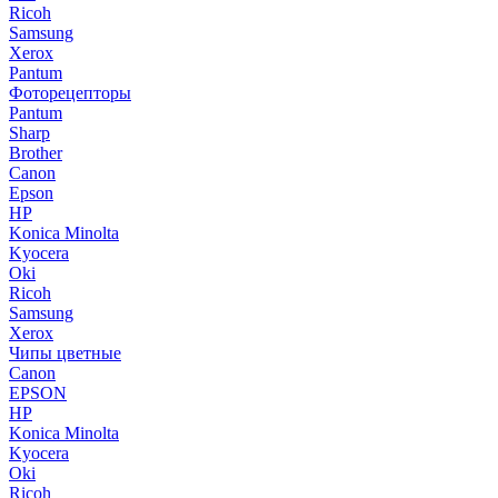
Ricoh
Samsung
Xerox
Pantum
Фоторецепторы
Pantum
Sharp
Brother
Canon
Epson
HP
Konica Minolta
Kyocera
Oki
Ricoh
Samsung
Xerox
Чипы цветные
Canon
EPSON
HP
Konica Minolta
Kyocera
Oki
Ricoh