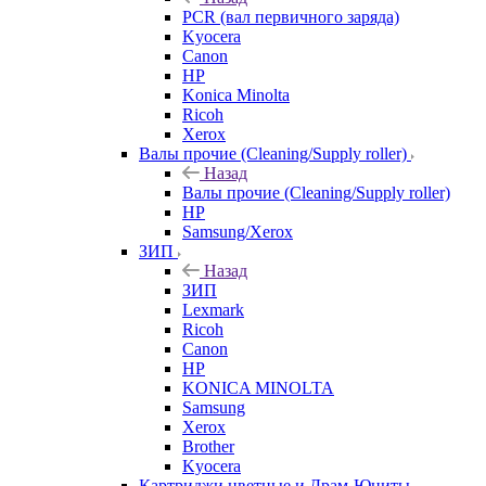
PCR (вал первичного заряда)
Kyocera
Canon
HP
Konica Minolta
Ricoh
Xerox
Валы прочие (Cleaning/Supply roller)
Назад
Валы прочие (Cleaning/Supply roller)
HP
Samsung/Xerox
ЗИП
Назад
ЗИП
Lexmark
Ricoh
Canon
HP
KONICA MINOLTA
Samsung
Xerox
Brother
Kyocera
Картриджи цветные и Драм-Юниты