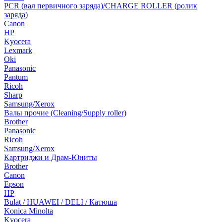
PCR (вал первичного заряда)/CHARGE ROLLER (ролик
заряда)
Canon
HP
Kyocera
Lexmark
Oki
Panasonic
Pantum
Ricoh
Sharp
Samsung/Xerox
Валы прочие (Cleaning/Supply roller)
Brother
Panasonic
Ricoh
Samsung/Xerox
Картриджи и Драм-Юниты
Brother
Canon
Epson
HP
Bulat / HUAWEI / DELI / Катюша
Konica Minolta
Kyocera