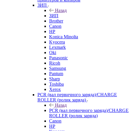
ЗИП
Назад
ЗИП
Brother
Canon
HP
Konica Minolta
Kyocera
Lexmark
Oki
Panasonic
Ricoh
Samsung
Pantum
Sharp
Toshiba
Xerox
PCR (вал первичного заряда)/CHARGE
ROLLER (ролик заряда)
Назад
PCR (вал первичного заряда)/CHARGE
ROLLER (ролик заряда)
Canon
HP