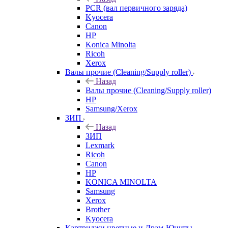
PCR (вал первичного заряда)
Kyocera
Canon
HP
Konica Minolta
Ricoh
Xerox
Валы прочие (Cleaning/Supply roller)
Назад
Валы прочие (Cleaning/Supply roller)
HP
Samsung/Xerox
ЗИП
Назад
ЗИП
Lexmark
Ricoh
Canon
HP
KONICA MINOLTA
Samsung
Xerox
Brother
Kyocera
Картриджи цветные и Драм-Юниты