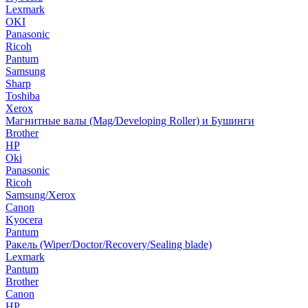
Lexmark
OKI
Panasonic
Ricoh
Pantum
Samsung
Sharp
Toshiba
Xerox
Магнитные валы (Mag/Developing Roller) и Бушинги
Brother
HP
Oki
Panasonic
Ricoh
Samsung/Xerox
Canon
Kyocera
Pantum
Ракель (Wiper/Doctor/Recovery/Sealing blade)
Lexmark
Pantum
Brother
Canon
HP