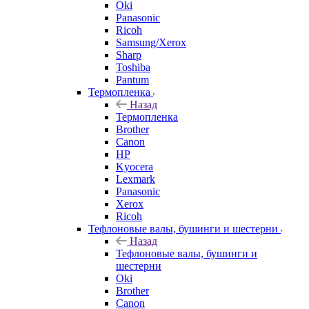
Oki
Panasonic
Ricoh
Samsung/Xerox
Sharp
Toshiba
Pantum
Термопленка
Назад
Термопленка
Brother
Canon
HP
Kyocera
Lexmark
Panasonic
Xerox
Ricoh
Тефлоновые валы, бушинги и шестерни
Назад
Тефлоновые валы, бушинги и
шестерни
Oki
Brother
Canon