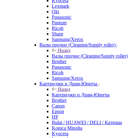
Kyocera
Lexmark
Oki
Panasonic
Pantum
Ricoh
Sharp
Samsung/Xerox
Валы прочие (Cleaning/Supply roller)
Назад
Валы прочие (Cleaning/Supply roller)
Brother
Panasonic
Ricoh
Samsung/Xerox
Картриджи и Драм-Юниты
Назад
Картриджи и Драм-Юниты
Brother
Canon
Epson
HP
Bulat / HUAWEI / DELI / Катюша
Konica Minolta
Kyocera