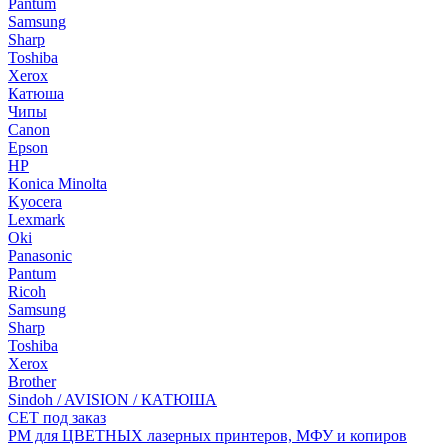
Pantum
Samsung
Sharp
Toshiba
Xerox
Катюша
Чипы
Canon
Epson
HP
Konica Minolta
Kyocera
Lexmark
Oki
Panasonic
Pantum
Ricoh
Samsung
Sharp
Toshiba
Xerox
Brother
Sindoh / AVISION / КАТЮША
CET под заказ
РМ для ЦВЕТНЫХ лазерных принтеров, МФУ и копиров