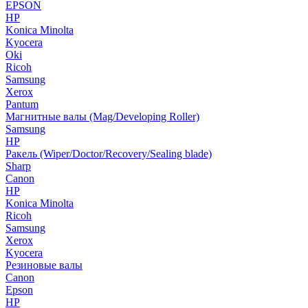
EPSON
HP
Konica Minolta
Kyocera
Oki
Ricoh
Samsung
Xerox
Pantum
Магнитные валы (Mag/Developing Roller)
Samsung
HP
Ракель (Wiper/Doctor/Recovery/Sealing blade)
Sharp
Canon
HP
Konica Minolta
Ricoh
Samsung
Xerox
Kyocera
Резиновые валы
Canon
Epson
HP