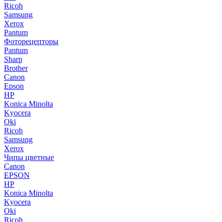
Ricoh
Samsung
Xerox
Pantum
Фоторецепторы
Pantum
Sharp
Brother
Canon
Epson
HP
Konica Minolta
Kyocera
Oki
Ricoh
Samsung
Xerox
Чипы цветные
Canon
EPSON
HP
Konica Minolta
Kyocera
Oki
Ricoh