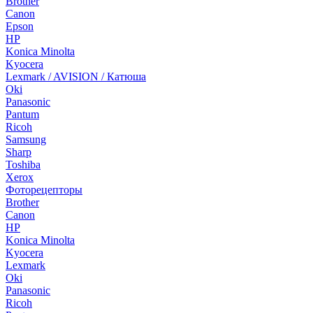
Brother
Canon
Epson
HP
Konica Minolta
Kyocera
Lexmark / AVISION / Катюша
Oki
Panasonic
Pantum
Ricoh
Samsung
Sharp
Toshiba
Xerox
Фоторецепторы
Brother
Canon
HP
Konica Minolta
Kyocera
Lexmark
Oki
Panasonic
Ricoh