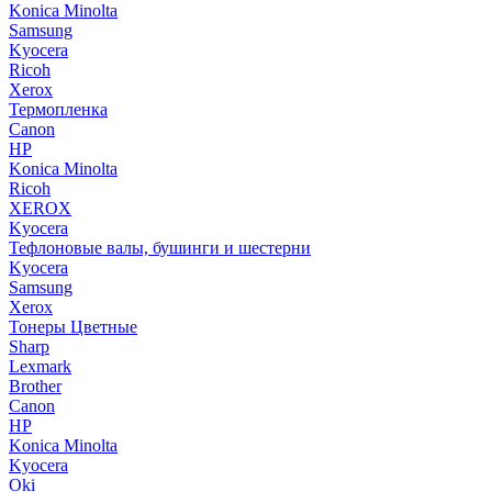
Konica Minolta
Samsung
Kyocera
Ricoh
Xerox
Термопленка
Canon
HP
Konica Minolta
Ricoh
XEROX
Kyocera
Тефлоновые валы, бушинги и шестерни
Kyocera
Samsung
Xerox
Тонеры Цветные
Sharp
Lexmark
Brother
Canon
HP
Konica Minolta
Kyocera
Oki