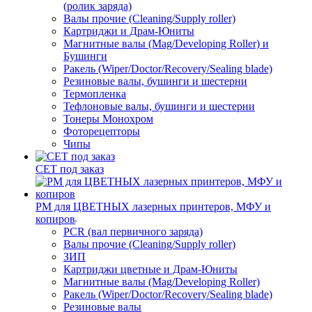
(ролик заряда)
Валы прочие (Cleaning/Supply roller)
Картриджи и Драм-Юниты
Магнитные валы (Mag/Developing Roller) и
Бушинги
Ракель (Wiper/Doctor/Recovery/Sealing blade)
Резиновые валы, бушинги и шестерни
Термопленка
Тефлоновые валы, бушинги и шестерни
Тонеры Монохром
Фоторецепторы
Чипы
CET под заказ
РМ для ЦВЕТНЫХ лазерных принтеров, МФУ и
копиров
PCR (вал первичного заряда)
Валы прочие (Cleaning/Supply roller)
ЗИП
Картриджи цветные и Драм-Юниты
Магнитные валы (Mag/Developing Roller)
Ракель (Wiper/Doctor/Recovery/Sealing blade)
Резиновые валы