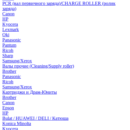
PCR (вал первичного заряда)/CHARGE ROLLER (ролик
заряда)
Canon
HP
Kyocera
Lexmark
Oki
Panasonic
Pantum
Ricoh
Sharp
Samsung/Xerox
Валы прочие (Cleaning/Supply roller)
Brother
Panasonic
Ricoh
Samsung/Xerox
Картриджи и Драм-Юниты
Brother
Canon
Epson
HP
Bulat / HUAWEI / DELI / Катюша
Konica Minolta
Kyocera