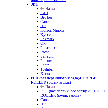
ЗИП
Назад
ЗИП
Brother
Canon
HP
Konica Minolta
Kyocera
Lexmark
Oki
Panasonic
Ricoh
Samsung
Pantum
Sharp
Toshiba
Xerox
PCR (вал первичного заряда)/CHARGE
ROLLER (ролик заряда)
Назад
PCR (вал первичного заряда)/CHARGE
ROLLER (ролик заряда)
Canon
HP