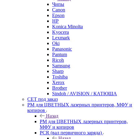
Чипы
Canon
Epson
HP
Konica Minolta
Kyocera
Lexmark
Oki
Panasonic
Pantum
Ricoh
Samsung
Sharp
Toshiba
Xerox
Brother
Sindoh / AVISION / КАТЮША
CET под заказ
РМ для ЦВЕТНЫХ лазерных принтеров, МФУ и
копиров
Назад
РМ для ЦВЕТНЫХ лазерных принтеров,
МФУ и копиров
PCR (вал первичного заряда)
Назад