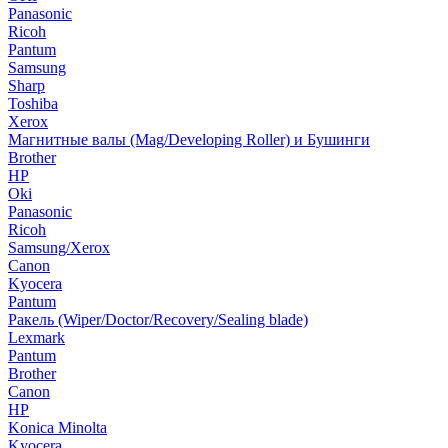
Panasonic
Ricoh
Pantum
Samsung
Sharp
Toshiba
Xerox
Магнитные валы (Mag/Developing Roller) и Бушинги
Brother
HP
Oki
Panasonic
Ricoh
Samsung/Xerox
Canon
Kyocera
Pantum
Ракель (Wiper/Doctor/Recovery/Sealing blade)
Lexmark
Pantum
Brother
Canon
HP
Konica Minolta
Kyocera