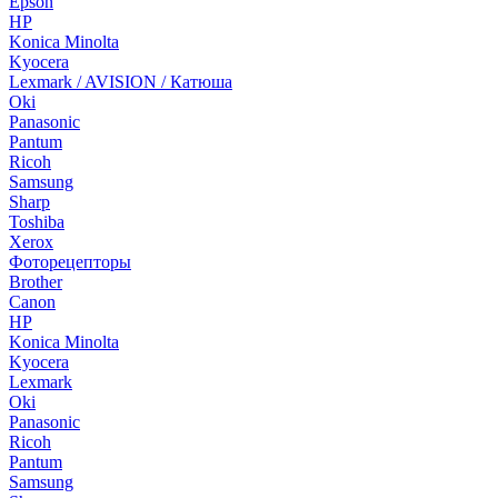
Epson
HP
Konica Minolta
Kyocera
Lexmark / AVISION / Катюша
Oki
Panasonic
Pantum
Ricoh
Samsung
Sharp
Toshiba
Xerox
Фоторецепторы
Brother
Canon
HP
Konica Minolta
Kyocera
Lexmark
Oki
Panasonic
Ricoh
Pantum
Samsung