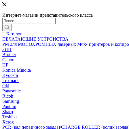
Интернет-магазин представительского класса
Каталог
ПЕЧАТАЮЩИЕ УСТРОЙСТВА
РМ для МОНОХРОМНЫХ лазерных МФУ принтеров и копиро
ЗИП
Brother
Canon
HP
Konica Minolta
Kyocera
Lexmark
Oki
Panasonic
Ricoh
Samsung
Pantum
Sharp
Toshiba
Xerox
PCR (вал первичного заряда)/CHARGE ROLLER (ролик заряда