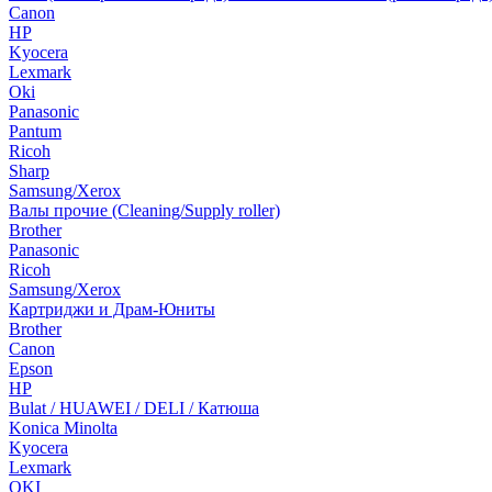
Canon
HP
Kyocera
Lexmark
Oki
Panasonic
Pantum
Ricoh
Sharp
Samsung/Xerox
Валы прочие (Cleaning/Supply roller)
Brother
Panasonic
Ricoh
Samsung/Xerox
Картриджи и Драм-Юниты
Brother
Canon
Epson
HP
Bulat / HUAWEI / DELI / Катюша
Konica Minolta
Kyocera
Lexmark
OKI