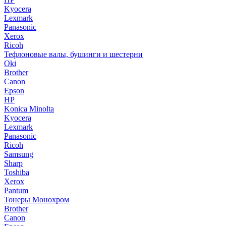
Kyocera
Lexmark
Panasonic
Xerox
Ricoh
Тефлоновые валы, бушинги и шестерни
Oki
Brother
Canon
Epson
HP
Konica Minolta
Kyocera
Lexmark
Panasonic
Ricoh
Samsung
Sharp
Toshiba
Xerox
Pantum
Тонеры Монохром
Brother
Canon