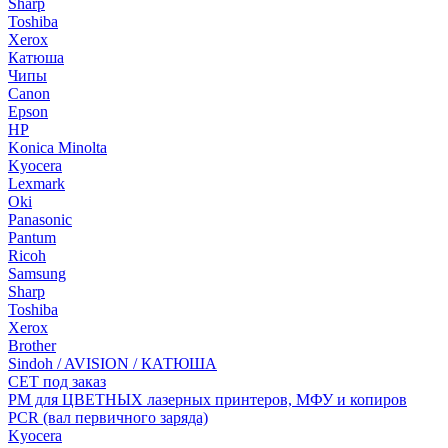
Sharp
Toshiba
Xerox
Катюша
Чипы
Canon
Epson
HP
Konica Minolta
Kyocera
Lexmark
Oki
Panasonic
Pantum
Ricoh
Samsung
Sharp
Toshiba
Xerox
Brother
Sindoh / AVISION / КАТЮША
CET под заказ
РМ для ЦВЕТНЫХ лазерных принтеров, МФУ и копиров
PCR (вал первичного заряда)
Kyocera