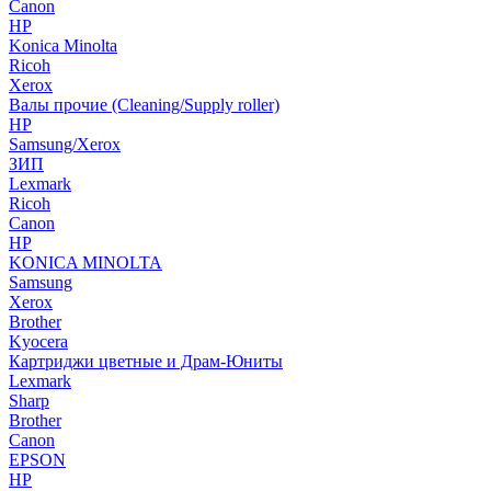
Canon
HP
Konica Minolta
Ricoh
Xerox
Валы прочие (Cleaning/Supply roller)
HP
Samsung/Xerox
ЗИП
Lexmark
Ricoh
Canon
HP
KONICA MINOLTA
Samsung
Xerox
Brother
Kyocera
Картриджи цветные и Драм-Юниты
Lexmark
Sharp
Brother
Canon
EPSON
HP