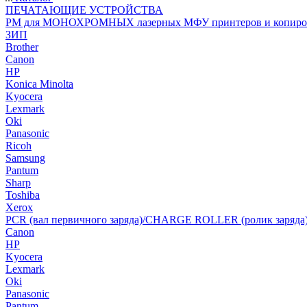
ПЕЧАТАЮЩИЕ УСТРОЙСТВА
РМ для МОНОХРОМНЫХ лазерных МФУ принтеров и копиро
ЗИП
Brother
Canon
HP
Konica Minolta
Kyocera
Lexmark
Oki
Panasonic
Ricoh
Samsung
Pantum
Sharp
Toshiba
Xerox
PCR (вал первичного заряда)/CHARGE ROLLER (ролик заряда
Canon
HP
Kyocera
Lexmark
Oki
Panasonic
Pantum