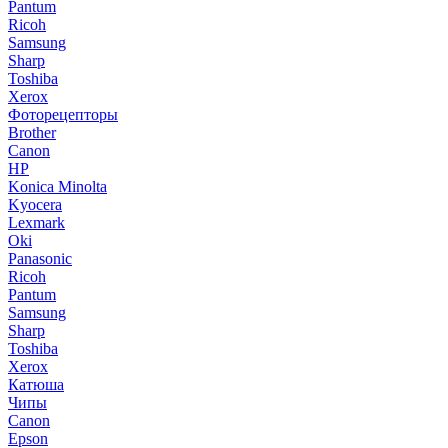
Pantum
Ricoh
Samsung
Sharp
Toshiba
Xerox
Фоторецепторы
Brother
Canon
HP
Konica Minolta
Kyocera
Lexmark
Oki
Panasonic
Ricoh
Pantum
Samsung
Sharp
Toshiba
Xerox
Катюша
Чипы
Canon
Epson