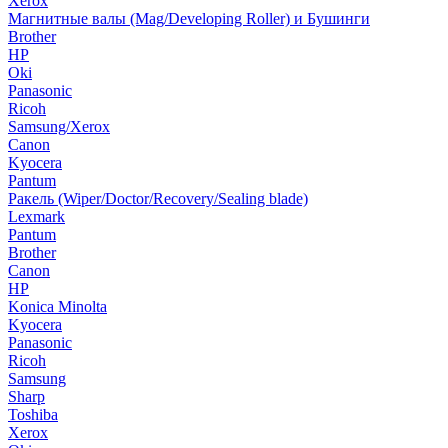
Xerox
Магнитные валы (Mag/Developing Roller) и Бушинги
Brother
HP
Oki
Panasonic
Ricoh
Samsung/Xerox
Canon
Kyocera
Pantum
Ракель (Wiper/Doctor/Recovery/Sealing blade)
Lexmark
Pantum
Brother
Canon
HP
Konica Minolta
Kyocera
Panasonic
Ricoh
Samsung
Sharp
Toshiba
Xerox