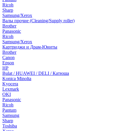
Ricoh
Sharp
Samsung/Xerox
Валы прочие (Cleaning/Supply roller)
Brother
Panasonic
Ricoh
Samsung/Xerox
Картриджи и Драм-Юниты
Brother
Canon
Epson
HP
Bulat / HUAWEI / DELI / Катюша
Konica Minolta
Kyocera
Lexmark
OKI
Panasonic
Ricoh
Pantum
Samsung
Sharp
Toshiba