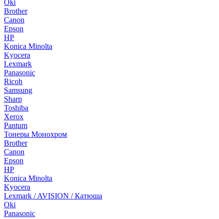
Oki
Brother
Canon
Epson
HP
Konica Minolta
Kyocera
Lexmark
Panasonic
Ricoh
Samsung
Sharp
Toshiba
Xerox
Pantum
Тонеры Монохром
Brother
Canon
Epson
HP
Konica Minolta
Kyocera
Lexmark / AVISION / Катюша
Oki
Panasonic