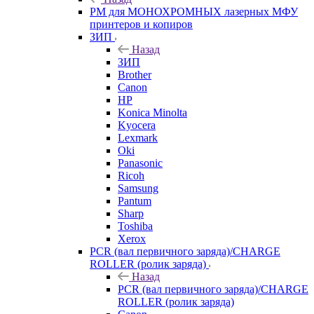
РМ для МОНОХРОМНЫХ лазерных МФУ
принтеров и копиров
ЗИП
Назад
ЗИП
Brother
Canon
HP
Konica Minolta
Kyocera
Lexmark
Oki
Panasonic
Ricoh
Samsung
Pantum
Sharp
Toshiba
Xerox
PCR (вал первичного заряда)/CHARGE
ROLLER (ролик заряда)
Назад
PCR (вал первичного заряда)/CHARGE
ROLLER (ролик заряда)