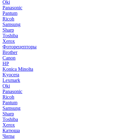
Oki
Panasonic
Pantum
Ricoh
Samsung
Sharp
Toshiba
Xerox
Фоторецепторы
Brother
Canon
HP
Konica Minolta
Kyocera
Lexmark
Oki
Panasonic
Ricoh
Pantum
Samsung
Sharp
Toshiba
Xerox
Катюша
Чипы