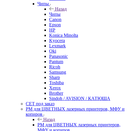
Чипы
Назад
Чипы
Canon
Epson
HP
Konica Minolta
Kyocera
Lexmark
Oki
Panasonic
Pantum
Ricoh
Samsung
Sharp
Toshiba
Xerox
Brother
Sindoh / AVISION / КАТЮША
CET под заказ
РМ для ЦВЕТНЫХ лазерных принтеров, МФУ и
копиров
Назад
РМ для ЦВЕТНЫХ лазерных принтеров,
МФУ и копиров