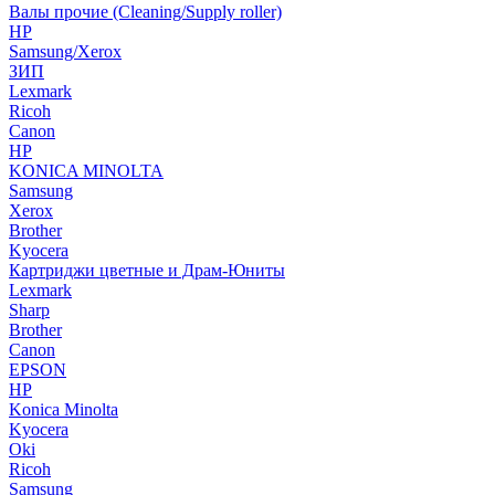
Валы прочие (Cleaning/Supply roller)
HP
Samsung/Xerox
ЗИП
Lexmark
Ricoh
Canon
HP
KONICA MINOLTA
Samsung
Xerox
Brother
Kyocera
Картриджи цветные и Драм-Юниты
Lexmark
Sharp
Brother
Canon
EPSON
HP
Konica Minolta
Kyocera
Oki
Ricoh
Samsung