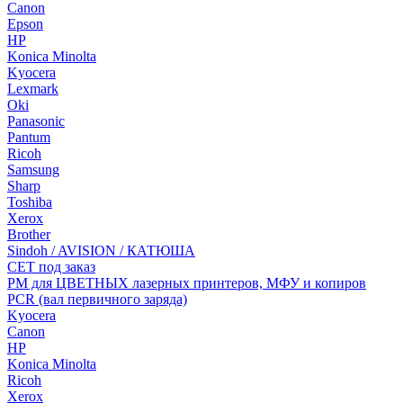
Canon
Epson
HP
Konica Minolta
Kyocera
Lexmark
Oki
Panasonic
Pantum
Ricoh
Samsung
Sharp
Toshiba
Xerox
Brother
Sindoh / AVISION / КАТЮША
CET под заказ
РМ для ЦВЕТНЫХ лазерных принтеров, МФУ и копиров
PCR (вал первичного заряда)
Kyocera
Canon
HP
Konica Minolta
Ricoh
Xerox