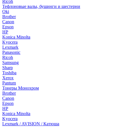
Ricoh
Тефлоновые валы, бушинги и шестерни
Oki
Brother
Canon
Epson
HP
Konica Minolta
Kyocera
Lexmark
Panasonic
Ricoh
Samsung
Sharp
Toshiba
Xerox
Pantum
Тонеры Монохром
Brother
Canon
Epson
HP
Konica Minolta
Kyocera
Lexmark / AVISION / Катюша