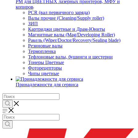
РМ для ЦВЕТНЫХ лазерных принтеров, МФУ и
копиров
PCR (вал первичного заряда)
Валы прочие (Cleaning/Supply roller)
ЗИП
Картриджи цветные и Драм-Юниты
Магнитные валы (Mag/Developing Roller)
Ракель (Wiper/Doctor/Recovery/Sealing blade)
Резиновые валы
Термопленка
Тефлоновые валы, бушинги и шестерни
Тонеры Цветные
Фоторецепторы
Чипы цветные
Принадлежности для сервиса