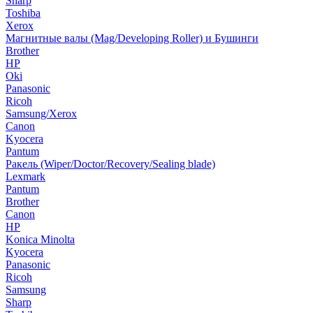
Sharp
Toshiba
Xerox
Магнитные валы (Mag/Developing Roller) и Бушинги
Brother
HP
Oki
Panasonic
Ricoh
Samsung/Xerox
Canon
Kyocera
Pantum
Ракель (Wiper/Doctor/Recovery/Sealing blade)
Lexmark
Pantum
Brother
Canon
HP
Konica Minolta
Kyocera
Panasonic
Ricoh
Samsung
Sharp