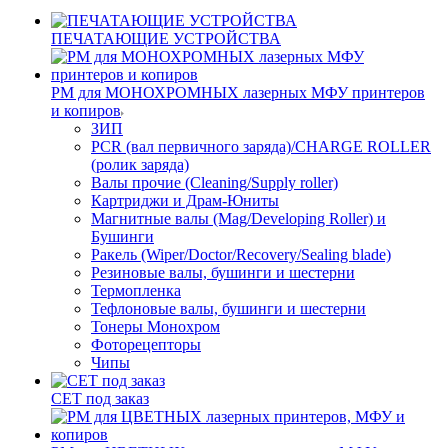
ПЕЧАТАЮЩИЕ УСТРОЙСТВА
РМ для МОНОХРОМНЫХ лазерных МФУ принтеров
и копиров
ЗИП
PCR (вал первичного заряда)/CHARGE ROLLER
(ролик заряда)
Валы прочие (Cleaning/Supply roller)
Картриджи и Драм-Юниты
Магнитные валы (Mag/Developing Roller) и
Бушинги
Ракель (Wiper/Doctor/Recovery/Sealing blade)
Резиновые валы, бушинги и шестерни
Термопленка
Тефлоновые валы, бушинги и шестерни
Тонеры Монохром
Фоторецепторы
Чипы
CET под заказ