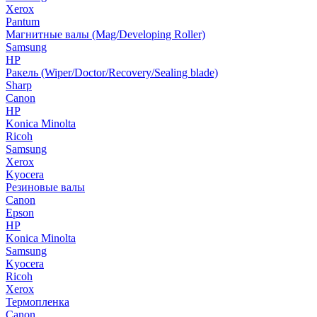
Xerox
Pantum
Магнитные валы (Mag/Developing Roller)
Samsung
HP
Ракель (Wiper/Doctor/Recovery/Sealing blade)
Sharp
Canon
HP
Konica Minolta
Ricoh
Samsung
Xerox
Kyocera
Резиновые валы
Canon
Epson
HP
Konica Minolta
Samsung
Kyocera
Ricoh
Xerox
Термопленка
Canon