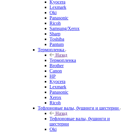
Kyocera
Lexmark
Oki
Panasonic
Ricoh
Samsung/Xerox
Sharp
Toshiba
Pantum
Термопленка
Назад
Термопленка
Brother
Canon
HP
Kyocera
Lexmark
Panasonic
Xerox
Ricoh
Тефлоновые валы, бушинги и шестерни
Назад
Тефлоновые валы, бушинги и
шестерни
Oki