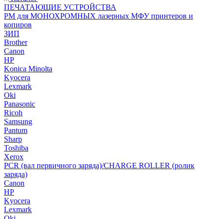
ПЕЧАТАЮЩИЕ УСТРОЙСТВА
РМ для МОНОХРОМНЫХ лазерных МФУ принтеров и
копиров
ЗИП
Brother
Canon
HP
Konica Minolta
Kyocera
Lexmark
Oki
Panasonic
Ricoh
Samsung
Pantum
Sharp
Toshiba
Xerox
PCR (вал первичного заряда)/CHARGE ROLLER (ролик
заряда)
Canon
HP
Kyocera
Lexmark
Oki