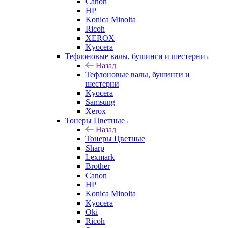
Canon
HP
Konica Minolta
Ricoh
XEROX
Kyocera
Тефлоновые валы, бушинги и шестерни
Назад
Тефлоновые валы, бушинги и
шестерни
Kyocera
Samsung
Xerox
Тонеры Цветные
Назад
Тонеры Цветные
Sharp
Lexmark
Brother
Canon
HP
Konica Minolta
Kyocera
Oki
Ricoh