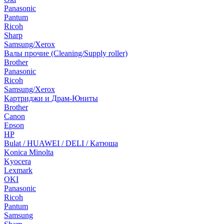
Panasonic
Pantum
Ricoh
Sharp
Samsung/Xerox
Валы прочие (Cleaning/Supply roller)
Brother
Panasonic
Ricoh
Samsung/Xerox
Картриджи и Драм-Юниты
Brother
Canon
Epson
HP
Bulat / HUAWEI / DELI / Катюша
Konica Minolta
Kyocera
Lexmark
OKI
Panasonic
Ricoh
Pantum
Samsung