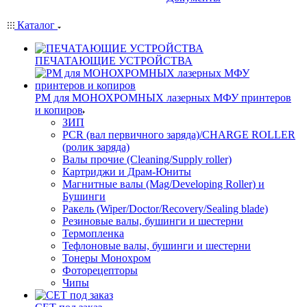
Каталог
ПЕЧАТАЮЩИЕ УСТРОЙСТВА
РМ для МОНОХРОМНЫХ лазерных МФУ принтеров
и копиров
ЗИП
PCR (вал первичного заряда)/CHARGE ROLLER
(ролик заряда)
Валы прочие (Cleaning/Supply roller)
Картриджи и Драм-Юниты
Магнитные валы (Mag/Developing Roller) и
Бушинги
Ракель (Wiper/Doctor/Recovery/Sealing blade)
Резиновые валы, бушинги и шестерни
Термопленка
Тефлоновые валы, бушинги и шестерни
Тонеры Монохром
Фоторецепторы
Чипы