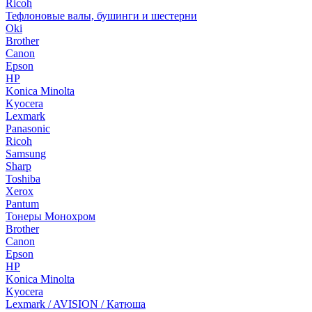
Ricoh
Тефлоновые валы, бушинги и шестерни
Oki
Brother
Canon
Epson
HP
Konica Minolta
Kyocera
Lexmark
Panasonic
Ricoh
Samsung
Sharp
Toshiba
Xerox
Pantum
Тонеры Монохром
Brother
Canon
Epson
HP
Konica Minolta
Kyocera
Lexmark / AVISION / Катюша