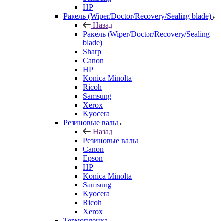
HP
Ракель (Wiper/Doctor/Recovery/Sealing blade)
Назад
Ракель (Wiper/Doctor/Recovery/Sealing
blade)
Sharp
Canon
HP
Konica Minolta
Ricoh
Samsung
Xerox
Kyocera
Резиновые валы
Назад
Резиновые валы
Canon
Epson
HP
Konica Minolta
Samsung
Kyocera
Ricoh
Xerox
Термопленка