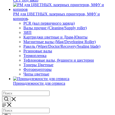
CET под заказ
РМ для ЦВЕТНЫХ лазерных принтеров, МФУ и
копиров
PCR (вал первичного заряда)
Валы прочие (Cleaning/Supply roller)
ЗИП
Картриджи цветные и Драм-Юниты
Магнитные валы (Mag/Developing Roller)
Ракель (Wiper/Doctor/Recovery/Sealing blade)
Резиновые валы
Термопленка
Тефлоновые валы, бушинги и шестерни
Тонеры Цветные
Фоторецепторы
Чипы цветные
Принадлежности для сервиса