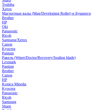
Sharp
Toshiba
Xerox
Магнитные валы (Mag/Developing Roller) и Бушинги
Brother
HP
Oki
Panasonic
Ricoh
Samsung/Xerox
Canon
Kyocera
Pantum
Ракель (Wiper/Doctor/Recovery/Sealing blade)
Lexmark
Pantum
Brother
Canon
HP
Konica Minolta
Kyocera
Panasonic
Ricoh
Samsung
Sharp