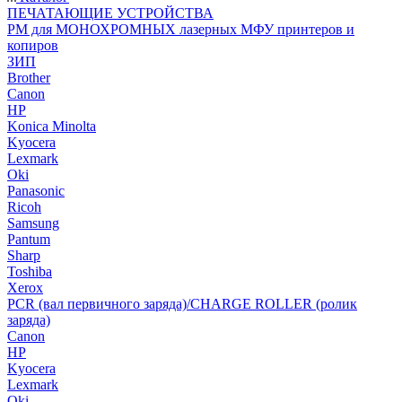
ПЕЧАТАЮЩИЕ УСТРОЙСТВА
РМ для МОНОХРОМНЫХ лазерных МФУ принтеров и
копиров
ЗИП
Brother
Canon
HP
Konica Minolta
Kyocera
Lexmark
Oki
Panasonic
Ricoh
Samsung
Pantum
Sharp
Toshiba
Xerox
PCR (вал первичного заряда)/CHARGE ROLLER (ролик
заряда)
Canon
HP
Kyocera
Lexmark
Oki