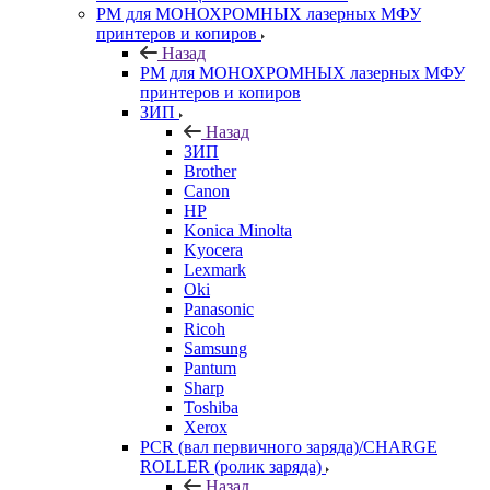
РМ для МОНОХРОМНЫХ лазерных МФУ
принтеров и копиров
Назад
РМ для МОНОХРОМНЫХ лазерных МФУ
принтеров и копиров
ЗИП
Назад
ЗИП
Brother
Canon
HP
Konica Minolta
Kyocera
Lexmark
Oki
Panasonic
Ricoh
Samsung
Pantum
Sharp
Toshiba
Xerox
PCR (вал первичного заряда)/CHARGE
ROLLER (ролик заряда)
Назад