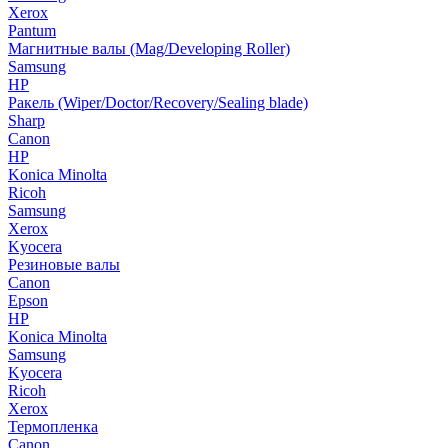
Xerox
Pantum
Магнитные валы (Mag/Developing Roller)
Samsung
HP
Ракель (Wiper/Doctor/Recovery/Sealing blade)
Sharp
Canon
HP
Konica Minolta
Ricoh
Samsung
Xerox
Kyocera
Резиновые валы
Canon
Epson
HP
Konica Minolta
Samsung
Kyocera
Ricoh
Xerox
Термопленка
Canon