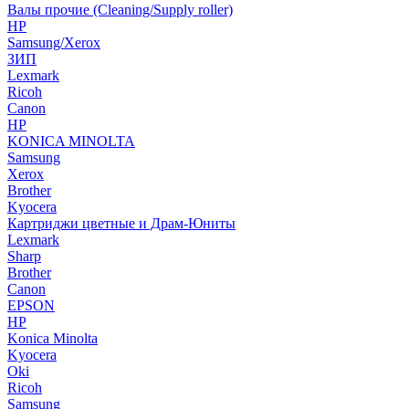
Валы прочие (Cleaning/Supply roller)
HP
Samsung/Xerox
ЗИП
Lexmark
Ricoh
Canon
HP
KONICA MINOLTA
Samsung
Xerox
Brother
Kyocera
Картриджи цветные и Драм-Юниты
Lexmark
Sharp
Brother
Canon
EPSON
HP
Konica Minolta
Kyocera
Oki
Ricoh
Samsung