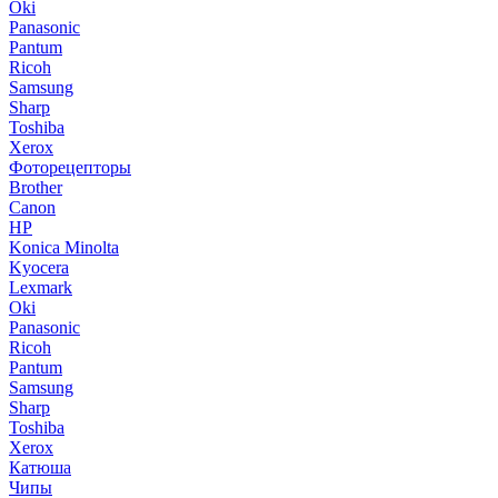
Oki
Panasonic
Pantum
Ricoh
Samsung
Sharp
Toshiba
Xerox
Фоторецепторы
Brother
Canon
HP
Konica Minolta
Kyocera
Lexmark
Oki
Panasonic
Ricoh
Pantum
Samsung
Sharp
Toshiba
Xerox
Катюша
Чипы