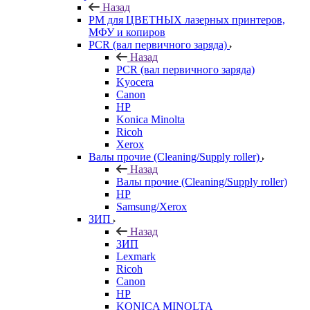
Назад
РМ для ЦВЕТНЫХ лазерных принтеров,
МФУ и копиров
PCR (вал первичного заряда)
Назад
PCR (вал первичного заряда)
Kyocera
Canon
HP
Konica Minolta
Ricoh
Xerox
Валы прочие (Cleaning/Supply roller)
Назад
Валы прочие (Cleaning/Supply roller)
HP
Samsung/Xerox
ЗИП
Назад
ЗИП
Lexmark
Ricoh
Canon
HP
KONICA MINOLTA