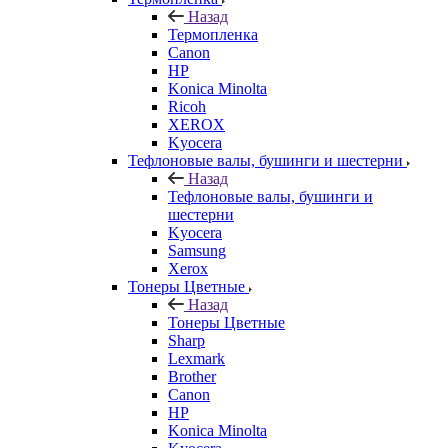
Назад
Термопленка
Canon
HP
Konica Minolta
Ricoh
XEROX
Kyocera
Тефлоновые валы, бушинги и шестерни
Назад
Тефлоновые валы, бушинги и
шестерни
Kyocera
Samsung
Xerox
Тонеры Цветные
Назад
Тонеры Цветные
Sharp
Lexmark
Brother
Canon
HP
Konica Minolta