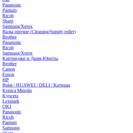
Panasonic
Pantum
Ricoh
Sharp
Samsung/Xerox
Валы прочие (Cleaning/Supply roller)
Brother
Panasonic
Ricoh
Samsung/Xerox
Картриджи и Драм-Юниты
Brother
Canon
Epson
HP
Bulat / HUAWEI / DELI / Катюша
Konica Minolta
Kyocera
Lexmark
OKI
Panasonic
Ricoh
Pantum
Samsung