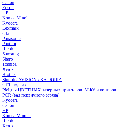
Canon
Epson
HP
Konica Minolta
Kyocera
Lexmark
Oki
Panasonic
Pantum
Ricoh
Samsung
Sharp
Toshiba
Xerox
Brother
Sindoh / AVISION / КАТЮША
CET под заказ
РМ для ЦВЕТНЫХ лазерных принтеров, МФУ и копиров
PCR (вал первичного заряда)
Kyocera
Canon
HP
Konica Minolta
Ricoh
Xerox