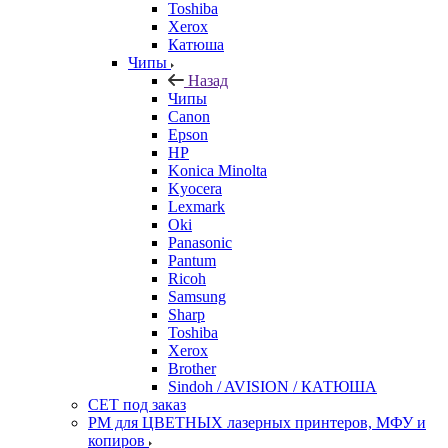
Toshiba
Xerox
Катюша
Чипы
Назад
Чипы
Canon
Epson
HP
Konica Minolta
Kyocera
Lexmark
Oki
Panasonic
Pantum
Ricoh
Samsung
Sharp
Toshiba
Xerox
Brother
Sindoh / AVISION / КАТЮША
CET под заказ
РМ для ЦВЕТНЫХ лазерных принтеров, МФУ и
копиров