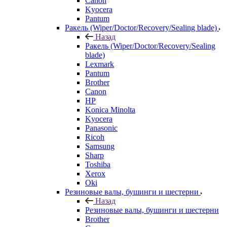
Canon
Kyocera
Pantum
Ракель (Wiper/Doctor/Recovery/Sealing blade)
Назад
Ракель (Wiper/Doctor/Recovery/Sealing
blade)
Lexmark
Pantum
Brother
Canon
HP
Konica Minolta
Kyocera
Panasonic
Ricoh
Samsung
Sharp
Toshiba
Xerox
Oki
Резиновые валы, бушинги и шестерни
Назад
Резиновые валы, бушинги и шестерни
Brother