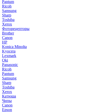
Pantum
Ricoh
Samsung
Sharp
Toshiba
Xerox
Фоторецепторы
Brother
Canon
HP
Konica Minolta
Kyocera
Lexmark
Oki
Panasonic
Ricoh
Pantum
Samsung
Sharp
Toshiba
Xerox
Катюша
Чипы
Canon
Epson