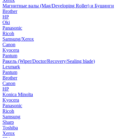
Xerox
Магнитные валы (Mag/Developing Roller) и Бушинги
Brother
HP
Oki
Panasonic
Ricoh
Samsung/Xerox
Canon
Kyocera
Pantum
Ракель (Wiper/Doctor/Recovery/Sealing blade)
Lexmark
Pantum
Brother
Canon
HP
Konica Minolta
Kyocera
Panasonic
Ricoh
Samsung
Sharp
Toshiba
Xerox