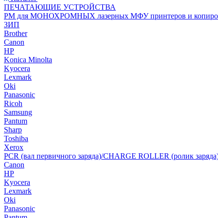
ПЕЧАТАЮЩИЕ УСТРОЙСТВА
РМ для МОНОХРОМНЫХ лазерных МФУ принтеров и копиро
ЗИП
Brother
Canon
HP
Konica Minolta
Kyocera
Lexmark
Oki
Panasonic
Ricoh
Samsung
Pantum
Sharp
Toshiba
Xerox
PCR (вал первичного заряда)/CHARGE ROLLER (ролик заряда
Canon
HP
Kyocera
Lexmark
Oki
Panasonic
Pantum