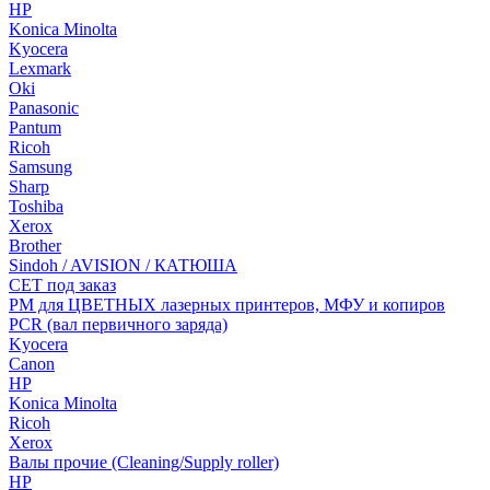
HP
Konica Minolta
Kyocera
Lexmark
Oki
Panasonic
Pantum
Ricoh
Samsung
Sharp
Toshiba
Xerox
Brother
Sindoh / AVISION / КАТЮША
CET под заказ
РМ для ЦВЕТНЫХ лазерных принтеров, МФУ и копиров
PCR (вал первичного заряда)
Kyocera
Canon
HP
Konica Minolta
Ricoh
Xerox
Валы прочие (Cleaning/Supply roller)
HP