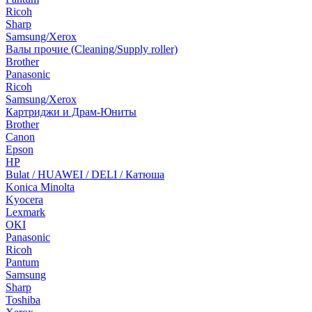
Ricoh
Sharp
Samsung/Xerox
Валы прочие (Cleaning/Supply roller)
Brother
Panasonic
Ricoh
Samsung/Xerox
Картриджи и Драм-Юниты
Brother
Canon
Epson
HP
Bulat / HUAWEI / DELI / Катюша
Konica Minolta
Kyocera
Lexmark
OKI
Panasonic
Ricoh
Pantum
Samsung
Sharp
Toshiba