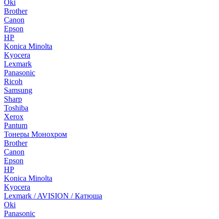
Oki
Brother
Canon
Epson
HP
Konica Minolta
Kyocera
Lexmark
Panasonic
Ricoh
Samsung
Sharp
Toshiba
Xerox
Pantum
Тонеры Монохром
Brother
Canon
Epson
HP
Konica Minolta
Kyocera
Lexmark / AVISION / Катюша
Oki
Panasonic