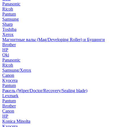
Panasonic
Ricoh
Pantum
Samsung
Sharp
Toshiba
Xerox
Магнитные валы (Mag/Developing Roller) и Бушинги
Brother
HP
Oki
Panasonic
Ricoh
Samsung/Xerox
Canon
Kyocera
Pantum
Ракель (Wiper/Doctor/Recovery/Sealing blade)
Lexmark
Pantum
Brother
Canon
HP
Konica Minolta
Kyocera