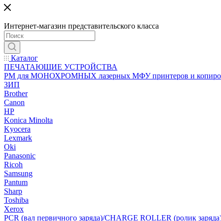
Интернет-магазин представительского класса
Каталог
ПЕЧАТАЮЩИЕ УСТРОЙСТВА
РМ для МОНОХРОМНЫХ лазерных МФУ принтеров и копиро
ЗИП
Brother
Canon
HP
Konica Minolta
Kyocera
Lexmark
Oki
Panasonic
Ricoh
Samsung
Pantum
Sharp
Toshiba
Xerox
PCR (вал первичного заряда)/CHARGE ROLLER (ролик заряда