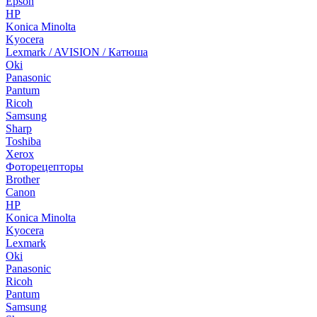
Epson
HP
Konica Minolta
Kyocera
Lexmark / AVISION / Катюша
Oki
Panasonic
Pantum
Ricoh
Samsung
Sharp
Toshiba
Xerox
Фоторецепторы
Brother
Canon
HP
Konica Minolta
Kyocera
Lexmark
Oki
Panasonic
Ricoh
Pantum
Samsung