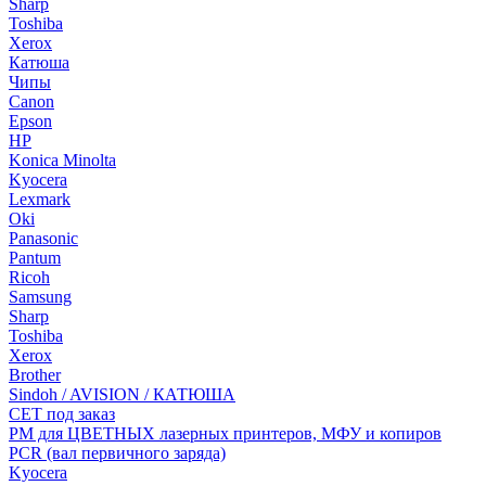
Sharp
Toshiba
Xerox
Катюша
Чипы
Canon
Epson
HP
Konica Minolta
Kyocera
Lexmark
Oki
Panasonic
Pantum
Ricoh
Samsung
Sharp
Toshiba
Xerox
Brother
Sindoh / AVISION / КАТЮША
CET под заказ
РМ для ЦВЕТНЫХ лазерных принтеров, МФУ и копиров
PCR (вал первичного заряда)
Kyocera