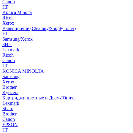
Canon
HP
Konica Minolta
Ricoh
Xerox
Валы прочие (Cleaning/Supply roller)
HP
Samsung/Xerox
ЗИП
Lexmark
Ricoh
Canon
HP
KONICA MINOLTA
Samsung
Xerox
Brother
Kyocera
Картриджи цветные и Драм-Юниты
Lexmark
Sharp
Brother
Canon
EPSON
HP