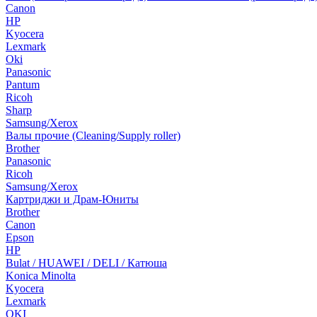
Canon
HP
Kyocera
Lexmark
Oki
Panasonic
Pantum
Ricoh
Sharp
Samsung/Xerox
Валы прочие (Cleaning/Supply roller)
Brother
Panasonic
Ricoh
Samsung/Xerox
Картриджи и Драм-Юниты
Brother
Canon
Epson
HP
Bulat / HUAWEI / DELI / Катюша
Konica Minolta
Kyocera
Lexmark
OKI