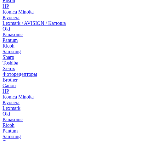
Epson
HP
Konica Minolta
Kyocera
Lexmark / AVISION / Катюша
Oki
Panasonic
Pantum
Ricoh
Samsung
Sharp
Toshiba
Xerox
Фоторецепторы
Brother
Canon
HP
Konica Minolta
Kyocera
Lexmark
Oki
Panasonic
Ricoh
Pantum
Samsung