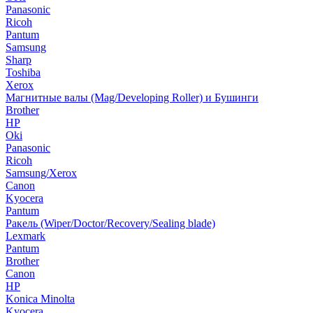
Panasonic
Ricoh
Pantum
Samsung
Sharp
Toshiba
Xerox
Магнитные валы (Mag/Developing Roller) и Бушинги
Brother
HP
Oki
Panasonic
Ricoh
Samsung/Xerox
Canon
Kyocera
Pantum
Ракель (Wiper/Doctor/Recovery/Sealing blade)
Lexmark
Pantum
Brother
Canon
HP
Konica Minolta
Kyocera