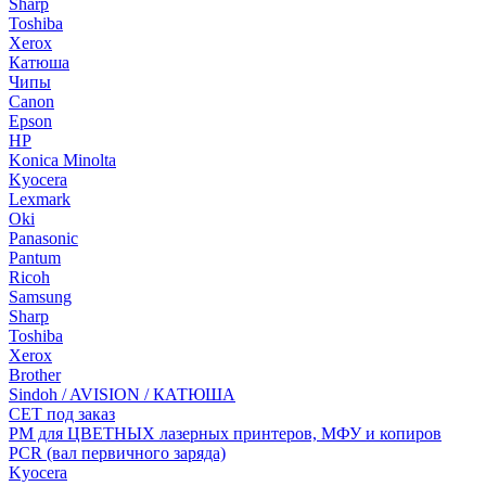
Sharp
Toshiba
Xerox
Катюша
Чипы
Canon
Epson
HP
Konica Minolta
Kyocera
Lexmark
Oki
Panasonic
Pantum
Ricoh
Samsung
Sharp
Toshiba
Xerox
Brother
Sindoh / AVISION / КАТЮША
CET под заказ
РМ для ЦВЕТНЫХ лазерных принтеров, МФУ и копиров
PCR (вал первичного заряда)
Kyocera