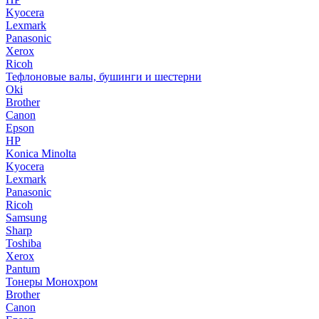
Kyocera
Lexmark
Panasonic
Xerox
Ricoh
Тефлоновые валы, бушинги и шестерни
Oki
Brother
Canon
Epson
HP
Konica Minolta
Kyocera
Lexmark
Panasonic
Ricoh
Samsung
Sharp
Toshiba
Xerox
Pantum
Тонеры Монохром
Brother
Canon