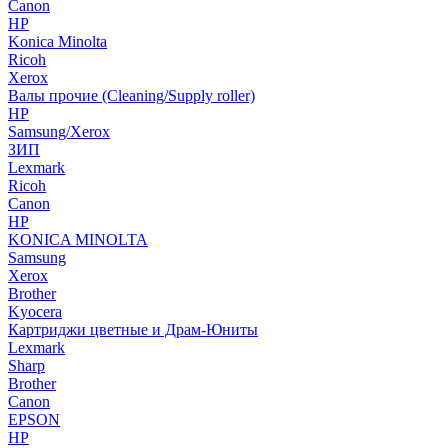
Canon
HP
Konica Minolta
Ricoh
Xerox
Валы прочие (Cleaning/Supply roller)
HP
Samsung/Xerox
ЗИП
Lexmark
Ricoh
Canon
HP
KONICA MINOLTA
Samsung
Xerox
Brother
Kyocera
Картриджи цветные и Драм-Юниты
Lexmark
Sharp
Brother
Canon
EPSON
HP