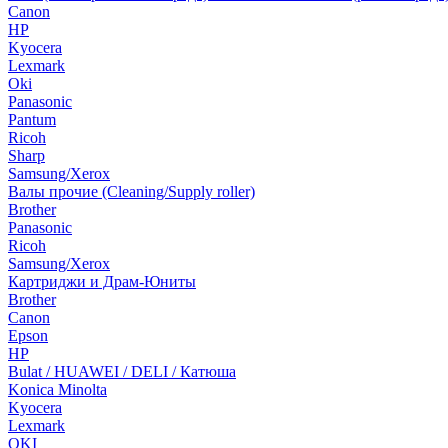
Canon
HP
Kyocera
Lexmark
Oki
Panasonic
Pantum
Ricoh
Sharp
Samsung/Xerox
Валы прочие (Cleaning/Supply roller)
Brother
Panasonic
Ricoh
Samsung/Xerox
Картриджи и Драм-Юниты
Brother
Canon
Epson
HP
Bulat / HUAWEI / DELI / Катюша
Konica Minolta
Kyocera
Lexmark
OKI