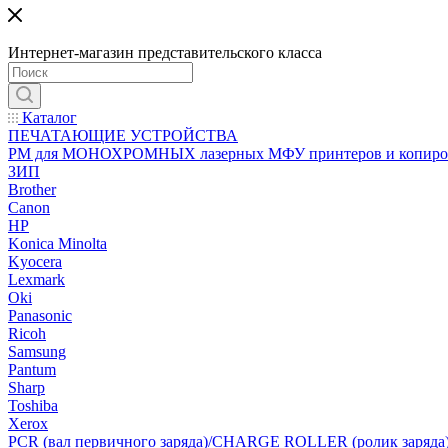
Интернет-магазин представительского класса
Каталог
ПЕЧАТАЮЩИЕ УСТРОЙСТВА
РМ для МОНОХРОМНЫХ лазерных МФУ принтеров и копиро
ЗИП
Brother
Canon
HP
Konica Minolta
Kyocera
Lexmark
Oki
Panasonic
Ricoh
Samsung
Pantum
Sharp
Toshiba
Xerox
PCR (вал первичного заряда)/CHARGE ROLLER (ролик заряда