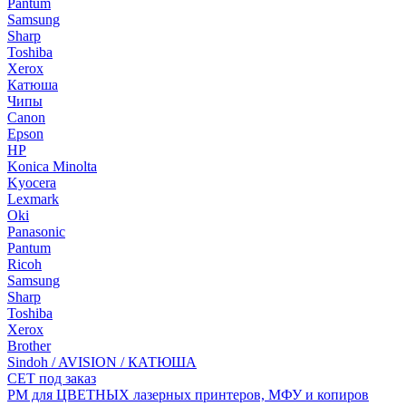
Pantum
Samsung
Sharp
Toshiba
Xerox
Катюша
Чипы
Canon
Epson
HP
Konica Minolta
Kyocera
Lexmark
Oki
Panasonic
Pantum
Ricoh
Samsung
Sharp
Toshiba
Xerox
Brother
Sindoh / AVISION / КАТЮША
CET под заказ
РМ для ЦВЕТНЫХ лазерных принтеров, МФУ и копиров