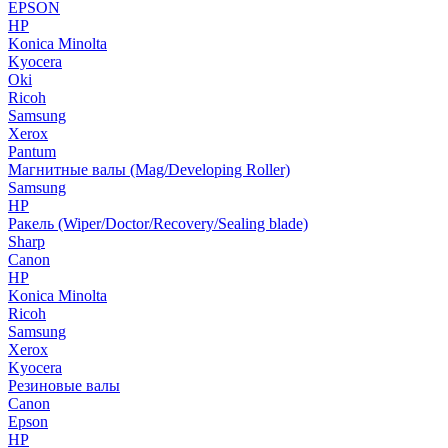
EPSON
HP
Konica Minolta
Kyocera
Oki
Ricoh
Samsung
Xerox
Pantum
Магнитные валы (Mag/Developing Roller)
Samsung
HP
Ракель (Wiper/Doctor/Recovery/Sealing blade)
Sharp
Canon
HP
Konica Minolta
Ricoh
Samsung
Xerox
Kyocera
Резиновые валы
Canon
Epson
HP