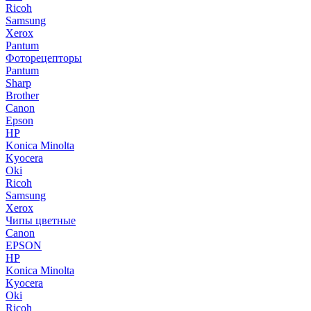
Ricoh
Samsung
Xerox
Pantum
Фоторецепторы
Pantum
Sharp
Brother
Canon
Epson
HP
Konica Minolta
Kyocera
Oki
Ricoh
Samsung
Xerox
Чипы цветные
Canon
EPSON
HP
Konica Minolta
Kyocera
Oki
Ricoh