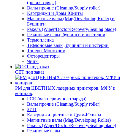
(ролик заряда)
Валы прочие (Cleaning/Supply roller)
Картриджи и Драм-Юниты
Магнитные валы (Mag/Developing Roller) и
Бушинги
Ракель (Wiper/Doctor/Recovery/Sealing blade)
Резиновые валы, бушинги и шестерни
Термопленка
Тефлоновые валы, бушинги и шестерни
Тонеры Монохром
Фоторецепторы
Чипы
CET под заказ
РМ для ЦВЕТНЫХ лазерных принтеров, МФУ и
копиров
PCR (вал первичного заряда)
Валы прочие (Cleaning/Supply roller)
ЗИП
Картриджи цветные и Драм-Юниты
Магнитные валы (Mag/Developing Roller)
Ракель (Wiper/Doctor/Recovery/Sealing blade)
Резиновые валы