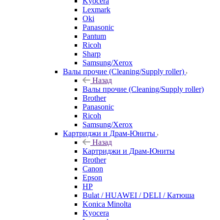
Kyocera
Lexmark
Oki
Panasonic
Pantum
Ricoh
Sharp
Samsung/Xerox
Валы прочие (Cleaning/Supply roller)
Назад
Валы прочие (Cleaning/Supply roller)
Brother
Panasonic
Ricoh
Samsung/Xerox
Картриджи и Драм-Юниты
Назад
Картриджи и Драм-Юниты
Brother
Canon
Epson
HP
Bulat / HUAWEI / DELI / Катюша
Konica Minolta
Kyocera