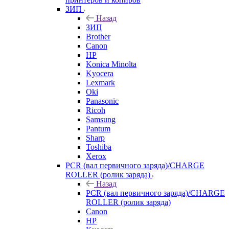
ЗИП
Назад
ЗИП
Brother
Canon
HP
Konica Minolta
Kyocera
Lexmark
Oki
Panasonic
Ricoh
Samsung
Pantum
Sharp
Toshiba
Xerox
PCR (вал первичного заряда)/CHARGE
ROLLER (ролик заряда)
Назад
PCR (вал первичного заряда)/CHARGE
ROLLER (ролик заряда)
Canon
HP