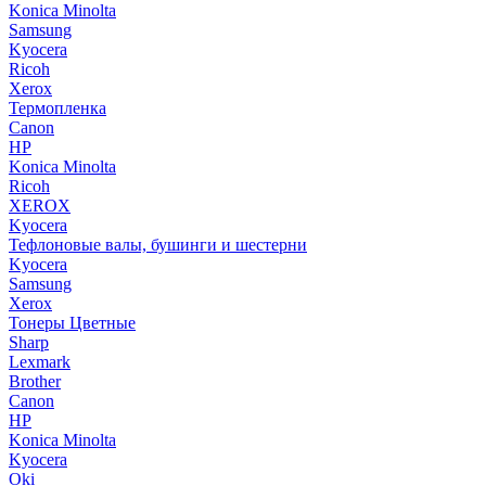
Konica Minolta
Samsung
Kyocera
Ricoh
Xerox
Термопленка
Canon
HP
Konica Minolta
Ricoh
XEROX
Kyocera
Тефлоновые валы, бушинги и шестерни
Kyocera
Samsung
Xerox
Тонеры Цветные
Sharp
Lexmark
Brother
Canon
HP
Konica Minolta
Kyocera
Oki