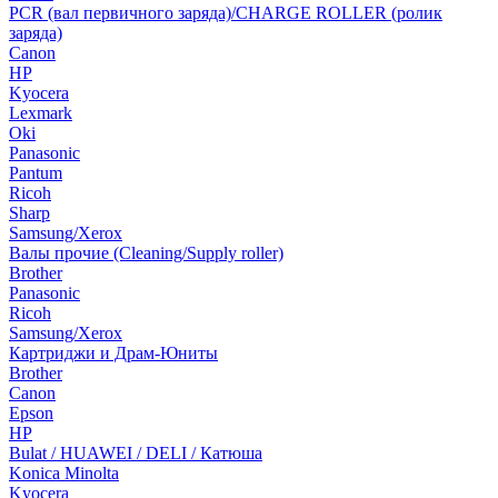
PCR (вал первичного заряда)/CHARGE ROLLER (ролик
заряда)
Canon
HP
Kyocera
Lexmark
Oki
Panasonic
Pantum
Ricoh
Sharp
Samsung/Xerox
Валы прочие (Cleaning/Supply roller)
Brother
Panasonic
Ricoh
Samsung/Xerox
Картриджи и Драм-Юниты
Brother
Canon
Epson
HP
Bulat / HUAWEI / DELI / Катюша
Konica Minolta
Kyocera