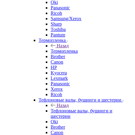
Oki
Panasonic
Ricoh
Samsung/Xerox
Sharp
Toshiba
Pantum
Термопленка
Назад
Термопленка
Brother
Canon
HP
Kyocera
Lexmark
Panasonic
Xerox
Ricoh
Тефлоновые валы, бушинги и шестерни
Назад
Тефлоновые валы, бушинги и
шестерни
Oki
Brother
Canon