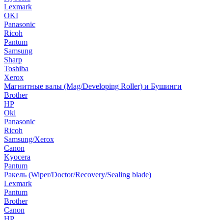
Lexmark
OKI
Panasonic
Ricoh
Pantum
Samsung
Sharp
Toshiba
Xerox
Магнитные валы (Mag/Developing Roller) и Бушинги
Brother
HP
Oki
Panasonic
Ricoh
Samsung/Xerox
Canon
Kyocera
Pantum
Ракель (Wiper/Doctor/Recovery/Sealing blade)
Lexmark
Pantum
Brother
Canon
HP