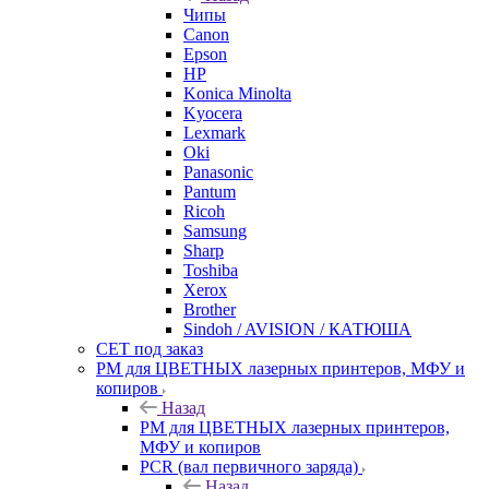
Чипы
Canon
Epson
HP
Konica Minolta
Kyocera
Lexmark
Oki
Panasonic
Pantum
Ricoh
Samsung
Sharp
Toshiba
Xerox
Brother
Sindoh / AVISION / КАТЮША
CET под заказ
РМ для ЦВЕТНЫХ лазерных принтеров, МФУ и
копиров
Назад
РМ для ЦВЕТНЫХ лазерных принтеров,
МФУ и копиров
PCR (вал первичного заряда)
Назад