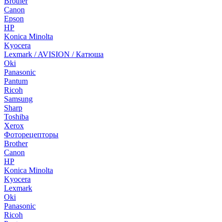
Brother
Canon
Epson
HP
Konica Minolta
Kyocera
Lexmark / AVISION / Катюша
Oki
Panasonic
Pantum
Ricoh
Samsung
Sharp
Toshiba
Xerox
Фоторецепторы
Brother
Canon
HP
Konica Minolta
Kyocera
Lexmark
Oki
Panasonic
Ricoh