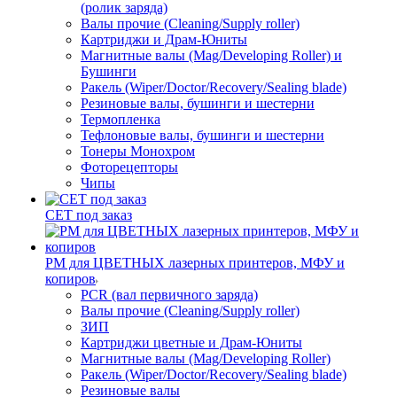
(ролик заряда)
Валы прочие (Cleaning/Supply roller)
Картриджи и Драм-Юниты
Магнитные валы (Mag/Developing Roller) и
Бушинги
Ракель (Wiper/Doctor/Recovery/Sealing blade)
Резиновые валы, бушинги и шестерни
Термопленка
Тефлоновые валы, бушинги и шестерни
Тонеры Монохром
Фоторецепторы
Чипы
CET под заказ
РМ для ЦВЕТНЫХ лазерных принтеров, МФУ и
копиров
PCR (вал первичного заряда)
Валы прочие (Cleaning/Supply roller)
ЗИП
Картриджи цветные и Драм-Юниты
Магнитные валы (Mag/Developing Roller)
Ракель (Wiper/Doctor/Recovery/Sealing blade)
Резиновые валы