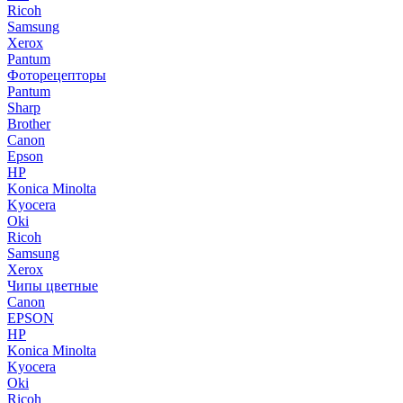
Ricoh
Samsung
Xerox
Pantum
Фоторецепторы
Pantum
Sharp
Brother
Canon
Epson
HP
Konica Minolta
Kyocera
Oki
Ricoh
Samsung
Xerox
Чипы цветные
Canon
EPSON
HP
Konica Minolta
Kyocera
Oki
Ricoh