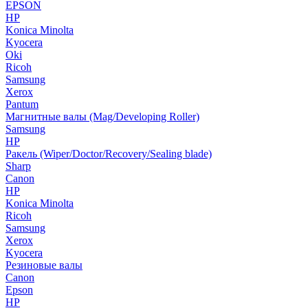
EPSON
HP
Konica Minolta
Kyocera
Oki
Ricoh
Samsung
Xerox
Pantum
Магнитные валы (Mag/Developing Roller)
Samsung
HP
Ракель (Wiper/Doctor/Recovery/Sealing blade)
Sharp
Canon
HP
Konica Minolta
Ricoh
Samsung
Xerox
Kyocera
Резиновые валы
Canon
Epson
HP