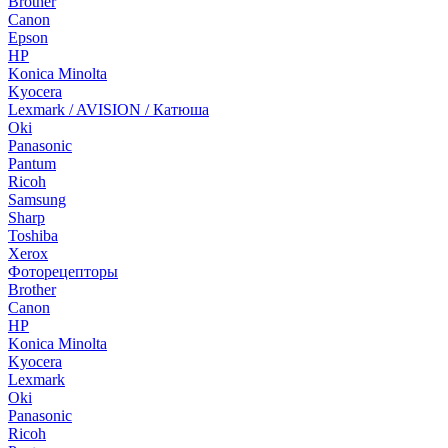
Brother
Canon
Epson
HP
Konica Minolta
Kyocera
Lexmark / AVISION / Катюша
Oki
Panasonic
Pantum
Ricoh
Samsung
Sharp
Toshiba
Xerox
Фоторецепторы
Brother
Canon
HP
Konica Minolta
Kyocera
Lexmark
Oki
Panasonic
Ricoh