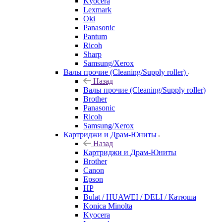
Kyocera
Lexmark
Oki
Panasonic
Pantum
Ricoh
Sharp
Samsung/Xerox
Валы прочие (Cleaning/Supply roller)
Назад
Валы прочие (Cleaning/Supply roller)
Brother
Panasonic
Ricoh
Samsung/Xerox
Картриджи и Драм-Юниты
Назад
Картриджи и Драм-Юниты
Brother
Canon
Epson
HP
Bulat / HUAWEI / DELI / Катюша
Konica Minolta
Kyocera