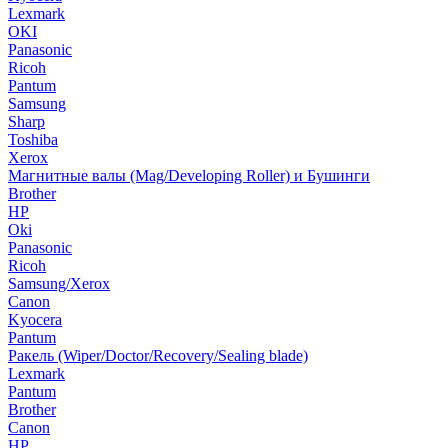
Lexmark
OKI
Panasonic
Ricoh
Pantum
Samsung
Sharp
Toshiba
Xerox
Магнитные валы (Mag/Developing Roller) и Бушинги
Brother
HP
Oki
Panasonic
Ricoh
Samsung/Xerox
Canon
Kyocera
Pantum
Ракель (Wiper/Doctor/Recovery/Sealing blade)
Lexmark
Pantum
Brother
Canon
HP