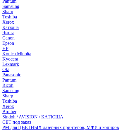
Pantum
Samsung
Sharp
Toshiba
Xerox
Катюша
Чипы
Canon
Epson
HP
Konica Minolta
Kyocera
Lexmark
Oki
Panasonic
Pantum
Ricoh
Samsung
Sharp
Toshiba
Xerox
Brother
Sindoh / AVISION / КАТЮША
CET под заказ
РМ для ЦВЕТНЫХ лазерных принтеров, МФУ и копиров