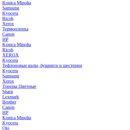
Konica Minolta
Samsung
Kyocera
Ricoh
Xerox
Термопленка
Canon
HP
Konica Minolta
Ricoh
XEROX
Kyocera
Тефлоновые валы, бушинги и шестерни
Kyocera
Samsung
Xerox
Тонеры Цветные
Sharp
Lexmark
Brother
Canon
HP
Konica Minolta
Kyocera
Oki