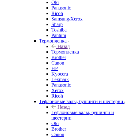
Oki
Panasonic
Ricoh
Samsung/Xerox
Sharp
Toshiba
Pantum
Термопленка
Назад
Термопленка
Brother
Canon
HP
Kyocera
Lexmark
Panasonic
Xerox
Ricoh
Тефлоновые валы, бушинги и шестерни
Назад
Тефлоновые валы, бушинги и
шестерни
Oki
Brother
Canon