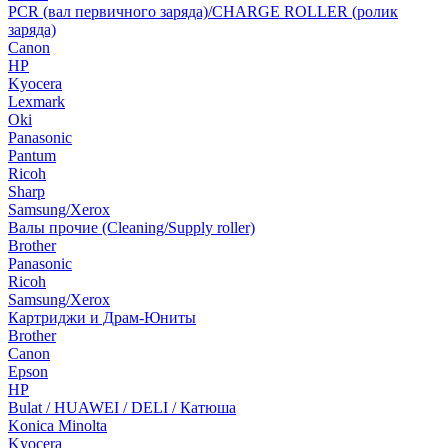
PCR (вал первичного заряда)/CHARGE ROLLER (ролик
заряда)
Canon
HP
Kyocera
Lexmark
Oki
Panasonic
Pantum
Ricoh
Sharp
Samsung/Xerox
Валы прочие (Cleaning/Supply roller)
Brother
Panasonic
Ricoh
Samsung/Xerox
Картриджи и Драм-Юниты
Brother
Canon
Epson
HP
Bulat / HUAWEI / DELI / Катюша
Konica Minolta
Kyocera