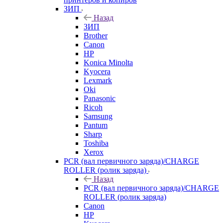
ЗИП
Назад
ЗИП
Brother
Canon
HP
Konica Minolta
Kyocera
Lexmark
Oki
Panasonic
Ricoh
Samsung
Pantum
Sharp
Toshiba
Xerox
PCR (вал первичного заряда)/CHARGE
ROLLER (ролик заряда)
Назад
PCR (вал первичного заряда)/CHARGE
ROLLER (ролик заряда)
Canon
HP