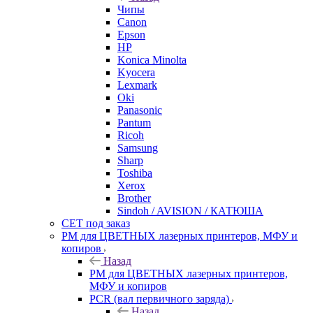
Чипы
Canon
Epson
HP
Konica Minolta
Kyocera
Lexmark
Oki
Panasonic
Pantum
Ricoh
Samsung
Sharp
Toshiba
Xerox
Brother
Sindoh / AVISION / КАТЮША
CET под заказ
РМ для ЦВЕТНЫХ лазерных принтеров, МФУ и
копиров
Назад
РМ для ЦВЕТНЫХ лазерных принтеров,
МФУ и копиров
PCR (вал первичного заряда)
Назад