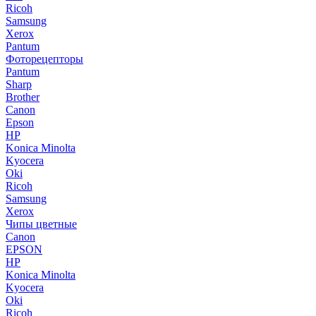
Ricoh
Samsung
Xerox
Pantum
Фоторецепторы
Pantum
Sharp
Brother
Canon
Epson
HP
Konica Minolta
Kyocera
Oki
Ricoh
Samsung
Xerox
Чипы цветные
Canon
EPSON
HP
Konica Minolta
Kyocera
Oki
Ricoh