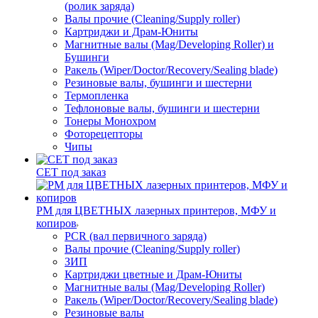
(ролик заряда)
Валы прочие (Cleaning/Supply roller)
Картриджи и Драм-Юниты
Магнитные валы (Mag/Developing Roller) и
Бушинги
Ракель (Wiper/Doctor/Recovery/Sealing blade)
Резиновые валы, бушинги и шестерни
Термопленка
Тефлоновые валы, бушинги и шестерни
Тонеры Монохром
Фоторецепторы
Чипы
CET под заказ
РМ для ЦВЕТНЫХ лазерных принтеров, МФУ и
копиров
PCR (вал первичного заряда)
Валы прочие (Cleaning/Supply roller)
ЗИП
Картриджи цветные и Драм-Юниты
Магнитные валы (Mag/Developing Roller)
Ракель (Wiper/Doctor/Recovery/Sealing blade)
Резиновые валы