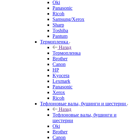
Oki
Panasonic
Ricoh
Samsung/Xerox
Sharp
Toshiba
Pantum
Термопленка
Назад
Термопленка
Brother
Canon
HP
Kyocera
Lexmark
Panasonic
Xerox
Ricoh
Тефлоновые валы, бушинги и шестерни
Назад
Тефлоновые валы, бушинги и
шестерни
Oki
Brother
Canon