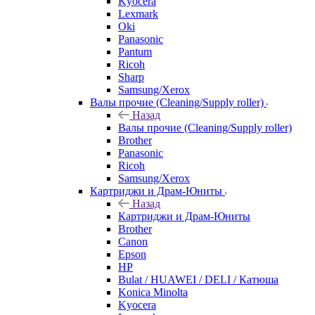
Kyocera
Lexmark
Oki
Panasonic
Pantum
Ricoh
Sharp
Samsung/Xerox
Валы прочие (Cleaning/Supply roller)
Назад
Валы прочие (Cleaning/Supply roller)
Brother
Panasonic
Ricoh
Samsung/Xerox
Картриджи и Драм-Юниты
Назад
Картриджи и Драм-Юниты
Brother
Canon
Epson
HP
Bulat / HUAWEI / DELI / Катюша
Konica Minolta
Kyocera