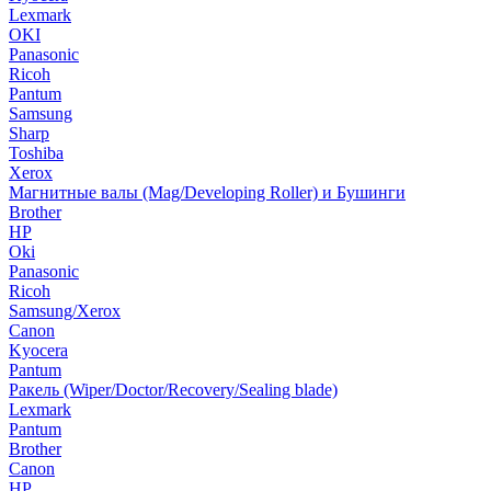
Lexmark
OKI
Panasonic
Ricoh
Pantum
Samsung
Sharp
Toshiba
Xerox
Магнитные валы (Mag/Developing Roller) и Бушинги
Brother
HP
Oki
Panasonic
Ricoh
Samsung/Xerox
Canon
Kyocera
Pantum
Ракель (Wiper/Doctor/Recovery/Sealing blade)
Lexmark
Pantum
Brother
Canon
HP