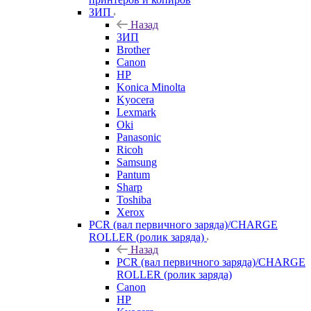
ЗИП
Назад
ЗИП
Brother
Canon
HP
Konica Minolta
Kyocera
Lexmark
Oki
Panasonic
Ricoh
Samsung
Pantum
Sharp
Toshiba
Xerox
PCR (вал первичного заряда)/CHARGE
ROLLER (ролик заряда)
Назад
PCR (вал первичного заряда)/CHARGE
ROLLER (ролик заряда)
Canon
HP