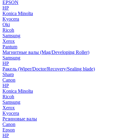
EPSON
HP
Konica Minolta
Kyocera
Oki
Ricoh
Samsung
Xerox
Pantum
Магнитные валы (Mag/Developing Roller)
Samsung
HP
Ракель (Wiper/Doctor/Recovery/Sealing blade)
Sharp
Canon
HP
Konica Minolta
Ricoh
Samsung
Xerox
Kyocera
Резиновые валы
Canon
Epson
HP