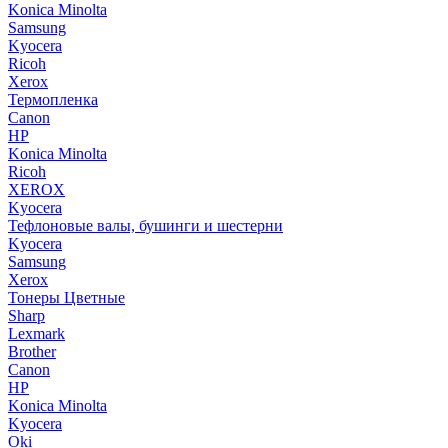
Konica Minolta
Samsung
Kyocera
Ricoh
Xerox
Термопленка
Canon
HP
Konica Minolta
Ricoh
XEROX
Kyocera
Тефлоновые валы, бушинги и шестерни
Kyocera
Samsung
Xerox
Тонеры Цветные
Sharp
Lexmark
Brother
Canon
HP
Konica Minolta
Kyocera
Oki