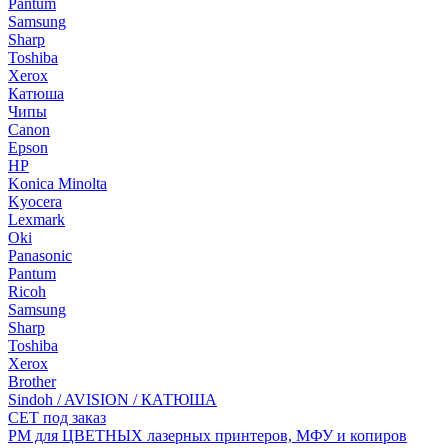
Pantum
Samsung
Sharp
Toshiba
Xerox
Катюша
Чипы
Canon
Epson
HP
Konica Minolta
Kyocera
Lexmark
Oki
Panasonic
Pantum
Ricoh
Samsung
Sharp
Toshiba
Xerox
Brother
Sindoh / AVISION / КАТЮША
CET под заказ
РМ для ЦВЕТНЫХ лазерных принтеров, МФУ и копиров