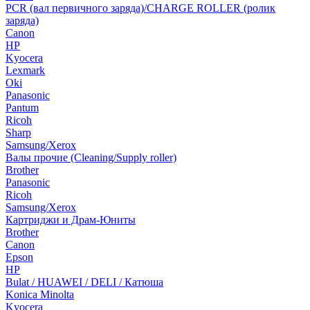
PCR (вал первичного заряда)/CHARGE ROLLER (ролик
заряда)
Canon
HP
Kyocera
Lexmark
Oki
Panasonic
Pantum
Ricoh
Sharp
Samsung/Xerox
Валы прочие (Cleaning/Supply roller)
Brother
Panasonic
Ricoh
Samsung/Xerox
Картриджи и Драм-Юниты
Brother
Canon
Epson
HP
Bulat / HUAWEI / DELI / Катюша
Konica Minolta
Kyocera