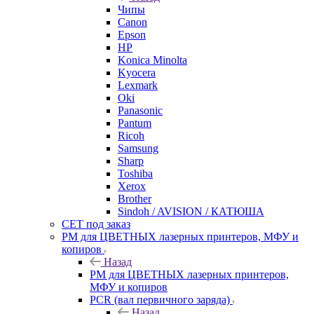
Чипы
Canon
Epson
HP
Konica Minolta
Kyocera
Lexmark
Oki
Panasonic
Pantum
Ricoh
Samsung
Sharp
Toshiba
Xerox
Brother
Sindoh / AVISION / КАТЮША
CET под заказ
РМ для ЦВЕТНЫХ лазерных принтеров, МФУ и
копиров
Назад
РМ для ЦВЕТНЫХ лазерных принтеров,
МФУ и копиров
PCR (вал первичного заряда)
Назад