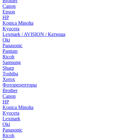
Brother
Canon
Epson
HP
Konica Minolta
Kyocera
Lexmark / AVISION / Катюша
Oki
Panasonic
Pantum
Ricoh
Samsung
Sharp
Toshiba
Xerox
Фоторецепторы
Brother
Canon
HP
Konica Minolta
Kyocera
Lexmark
Oki
Panasonic
Ricoh