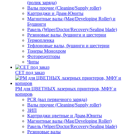
(ролик заряда)
Валы прочие (Cleaning/Supply roller)
Картриджи и Драм-Юниты
Магнитные валы (Mag/Developing Roller) и
Бушинги
Ракель (Wiper/Doctor/Recovery/Sealing blade)
Резиновые валы, бушинги и шестерни
Термопленка
Тефлоновые валы, бушинги и шестерни
Тонеры Монохром
Фоторецепторы
Чипы
CET под заказ
РМ для ЦВЕТНЫХ лазерных принтеров, МФУ и
копиров
PCR (вал первичного заряда)
Валы прочие (Cleaning/Supply roller)
ЗИП
Картриджи цветные и Драм-Юниты
Магнитные валы (Mag/Developing Roller)
Ракель (Wiper/Doctor/Recovery/Sealing blade)
Резиновые валы