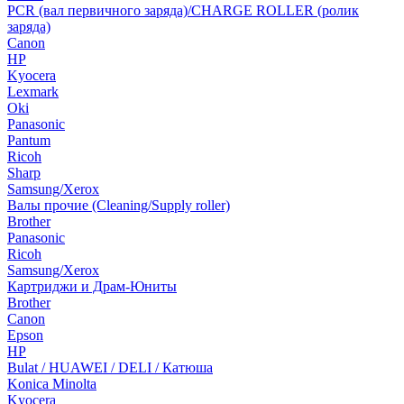
PCR (вал первичного заряда)/CHARGE ROLLER (ролик
заряда)
Canon
HP
Kyocera
Lexmark
Oki
Panasonic
Pantum
Ricoh
Sharp
Samsung/Xerox
Валы прочие (Cleaning/Supply roller)
Brother
Panasonic
Ricoh
Samsung/Xerox
Картриджи и Драм-Юниты
Brother
Canon
Epson
HP
Bulat / HUAWEI / DELI / Катюша
Konica Minolta
Kyocera