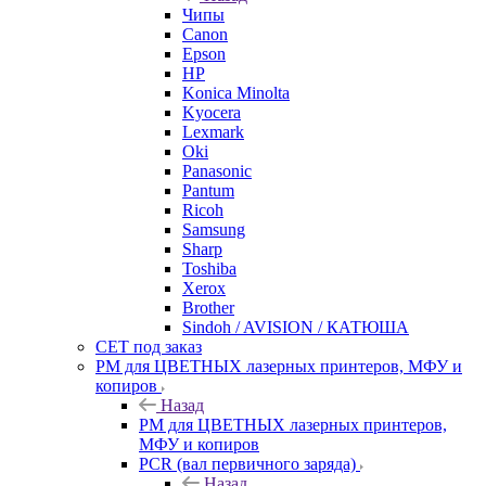
Чипы
Canon
Epson
HP
Konica Minolta
Kyocera
Lexmark
Oki
Panasonic
Pantum
Ricoh
Samsung
Sharp
Toshiba
Xerox
Brother
Sindoh / AVISION / КАТЮША
CET под заказ
РМ для ЦВЕТНЫХ лазерных принтеров, МФУ и
копиров
Назад
РМ для ЦВЕТНЫХ лазерных принтеров,
МФУ и копиров
PCR (вал первичного заряда)
Назад