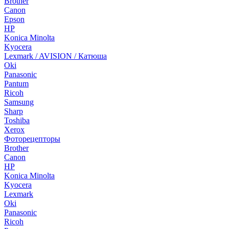
Brother
Canon
Epson
HP
Konica Minolta
Kyocera
Lexmark / AVISION / Катюша
Oki
Panasonic
Pantum
Ricoh
Samsung
Sharp
Toshiba
Xerox
Фоторецепторы
Brother
Canon
HP
Konica Minolta
Kyocera
Lexmark
Oki
Panasonic
Ricoh