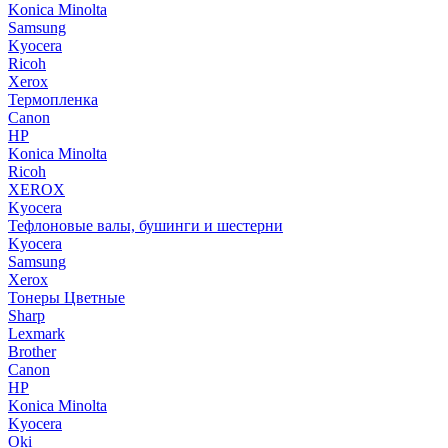
Konica Minolta
Samsung
Kyocera
Ricoh
Xerox
Термопленка
Canon
HP
Konica Minolta
Ricoh
XEROX
Kyocera
Тефлоновые валы, бушинги и шестерни
Kyocera
Samsung
Xerox
Тонеры Цветные
Sharp
Lexmark
Brother
Canon
HP
Konica Minolta
Kyocera
Oki