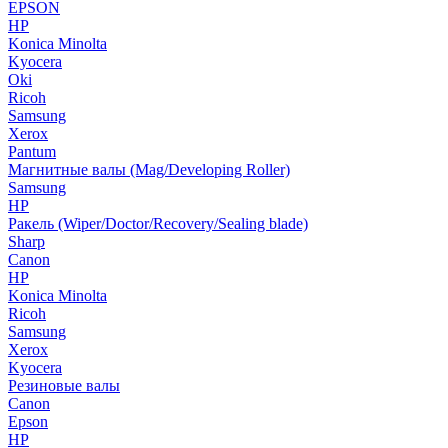
EPSON
HP
Konica Minolta
Kyocera
Oki
Ricoh
Samsung
Xerox
Pantum
Магнитные валы (Mag/Developing Roller)
Samsung
HP
Ракель (Wiper/Doctor/Recovery/Sealing blade)
Sharp
Canon
HP
Konica Minolta
Ricoh
Samsung
Xerox
Kyocera
Резиновые валы
Canon
Epson
HP