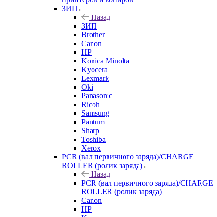
ЗИП
Назад
ЗИП
Brother
Canon
HP
Konica Minolta
Kyocera
Lexmark
Oki
Panasonic
Ricoh
Samsung
Pantum
Sharp
Toshiba
Xerox
PCR (вал первичного заряда)/CHARGE
ROLLER (ролик заряда)
Назад
PCR (вал первичного заряда)/CHARGE
ROLLER (ролик заряда)
Canon
HP