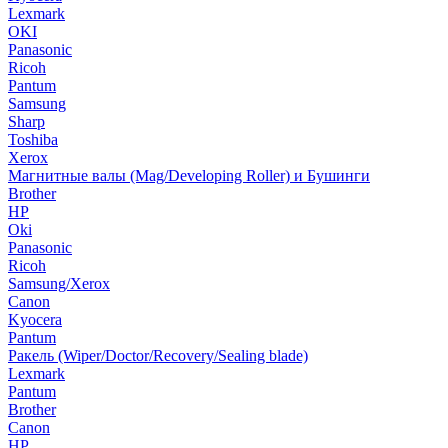
Lexmark
OKI
Panasonic
Ricoh
Pantum
Samsung
Sharp
Toshiba
Xerox
Магнитные валы (Mag/Developing Roller) и Бушинги
Brother
HP
Oki
Panasonic
Ricoh
Samsung/Xerox
Canon
Kyocera
Pantum
Ракель (Wiper/Doctor/Recovery/Sealing blade)
Lexmark
Pantum
Brother
Canon
HP