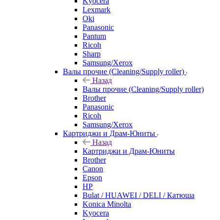
Kyocera
Lexmark
Oki
Panasonic
Pantum
Ricoh
Sharp
Samsung/Xerox
Валы прочие (Cleaning/Supply roller)
Назад
Валы прочие (Cleaning/Supply roller)
Brother
Panasonic
Ricoh
Samsung/Xerox
Картриджи и Драм-Юниты
Назад
Картриджи и Драм-Юниты
Brother
Canon
Epson
HP
Bulat / HUAWEI / DELI / Катюша
Konica Minolta
Kyocera