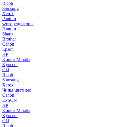
Ricoh
Samsung
Xerox
Pantum
Фоторецепторы
Pantum
Sharp
Brother
Canon
Epson
HP
Konica Minolta
Kyocera
Oki
Ricoh
Samsung
Xerox
Чипы цветные
Canon
EPSON
HP
Konica Minolta
Kyocera
Oki
Ricoh