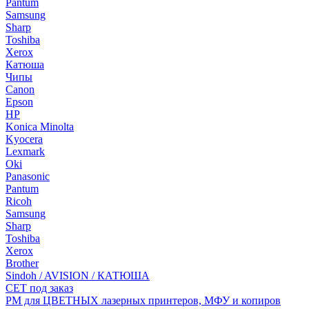
Pantum
Samsung
Sharp
Toshiba
Xerox
Катюша
Чипы
Canon
Epson
HP
Konica Minolta
Kyocera
Lexmark
Oki
Panasonic
Pantum
Ricoh
Samsung
Sharp
Toshiba
Xerox
Brother
Sindoh / AVISION / КАТЮША
CET под заказ
РМ для ЦВЕТНЫХ лазерных принтеров, МФУ и копиров