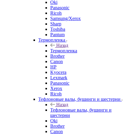
Oki
Panasonic
Ricoh
Samsung/Xerox
Sharp
Toshiba
Pantum
Термопленка
Назад
Термопленка
Brother
Canon
HP
Kyocera
Lexmark
Panasonic
Xerox
Ricoh
Тефлоновые валы, бушинги и шестерни
Назад
Тефлоновые валы, бушинги и
шестерни
Oki
Brother
Canon